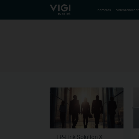
TP-Link, Reliably Smart
Kameras
Videorekorder
TP-Link Solution X