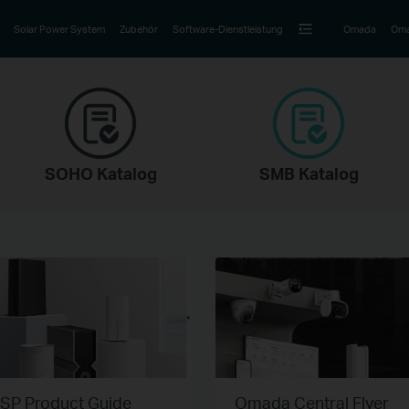
Solar Power System
Zubehör
Software-Dienstleistung
Omada
Oma
SOHO Katalog
SMB Katalog
ISP Product Guide
Omada Central Flyer