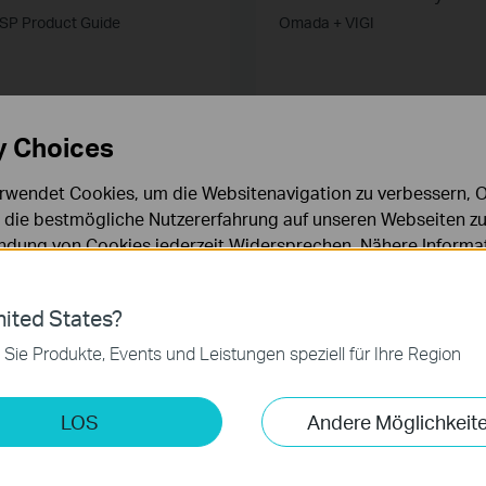
ISP Product Guide
Omada + VIGI
y Choices
WEITERE INFORMATIONEN
WEITERE INFORMATIONEN
rwendet Cookies, um die Websitenavigation zu verbessern, On
d die bestmögliche Nutzererfahrung auf unseren Webseiten zu
dung von Cookies jederzeit Widersprechen. Nähere Informat
chutzhinweisen
.
ies
ited States?
 zur Funktion der Website erforderlich und können in Ihren 
 Sie Produkte, Events und Leistungen speziell für Ihre Region
.
VIGI Product Guide
2025
keting-Cookies
LOS
Andere Möglichkeit
VIGI Product Guide 2025
möglichen es uns, Ihre Aktivitäten auf unserer Website zu an
serer Website zu verbessern und anzupassen.