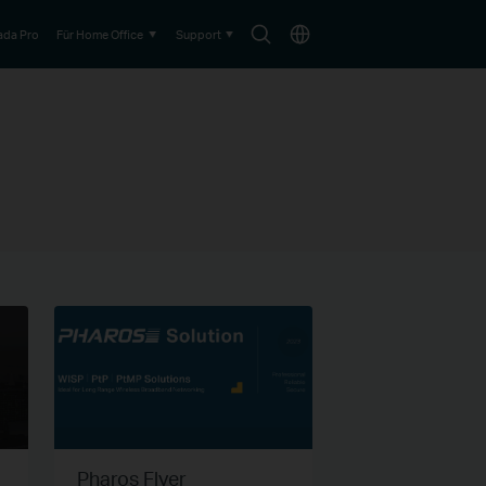
Suche-
Choose
da Pro
Für Home Office
Support
Symbol
location
Pharos Flyer