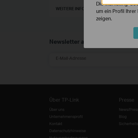
Die Marketing-Coo
WEITERE INFORMATIONEN
um ein Profil Ihre
zeigen.
Newsletter abonnieren
E-Mail-Adresse
Über TP-Link
Presse
Über uns
News/Pres
Unternehmensprofil
Blog
Kontakt
Sicherheit
Datenschutzhinweise
Nutzungsbedingungen