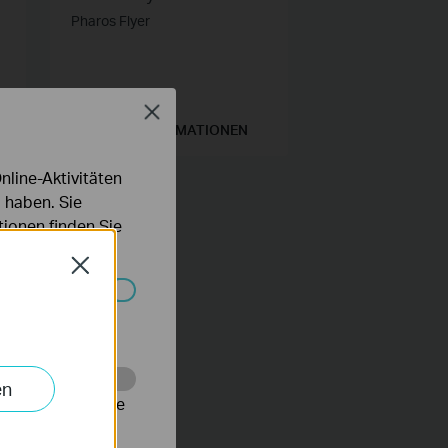
Pharos Flyer
Close
WEITERE INFORMATIONEN
line-Aktivitäten
 haben. Sie
ionen finden Sie
Close
Systemen nicht
en
alysieren, um die