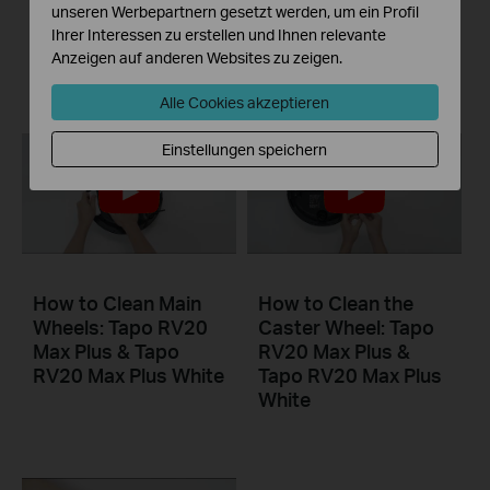
Max Plus & Tapo
Tapo RV20 Max Plus
unseren Werbepartnern gesetzt werden, um ein Profil
RV20 Max Plus White
& Tapo RV20 Max
Ihrer Interessen zu erstellen und Ihnen relevante
Plus White
Anzeigen auf anderen Websites zu zeigen.
Alle Cookies akzeptieren
Einstellungen speichern
How to Clean Main
How to Clean the
Wheels: Tapo RV20
Caster Wheel: Tapo
Max Plus & Tapo
RV20 Max Plus &
RV20 Max Plus White
Tapo RV20 Max Plus
White