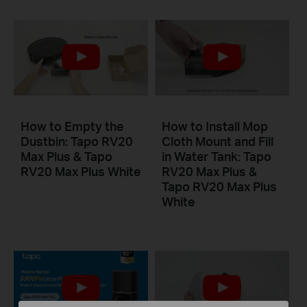
How to Empty the
How to Install Mop
Dustbin: Tapo RV20
Cloth Mount and Fill
Max Plus & Tapo
in Water Tank: Tapo
RV20 Max Plus White
RV20 Max Plus &
Tapo RV20 Max Plus
White