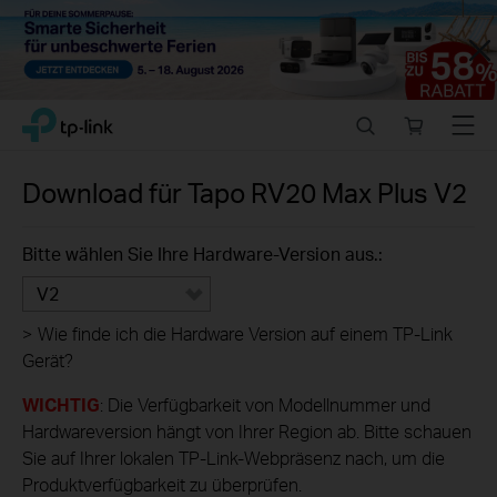
Close
Click
Search
Online
Menu
TP-Link, Reliably Smart
to
store
skip
the
Download für
Tapo RV20 Max Plus
V2
navigation
bar
Bitte wählen Sie Ihre Hardware-Version aus.:
V2
>
Wie finde ich die Hardware Version auf einem TP-Link
Gerät?
WICHTIG
: Die Verfügbarkeit von Modellnummer und
Hardwareversion hängt von Ihrer Region ab. Bitte schauen
Sie auf Ihrer lokalen TP-Link-Webpräsenz nach, um die
Produktverfügbarkeit zu überprüfen.