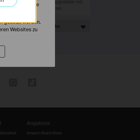
5300Pa MagSlim™ Saugroboter mit
alysieren, um die
Wischfunktion
n gesetzt werden,
This Article Applies to:
deren Websites zu
l
Angebote
Bibliothek
Amazon Brand Store