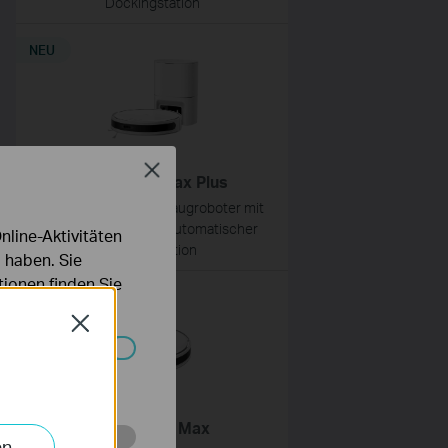
Dockingstation
NEU
Close
Tapo RV20 Max Plus
5300Pa MagSlim™ Saugroboter mit
Wischfunktion und automatischer
line-Aktivitäten
Absaugstation
 haben. Sie
ionen finden Sie
Close
Systemen nicht
Tapo RV20 Max
en