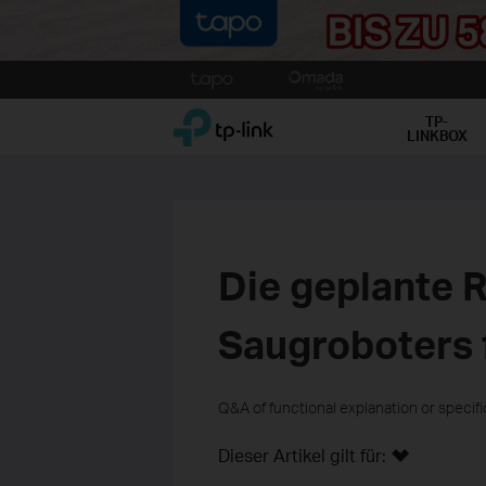
Click
to
TP-Link, Reliably Smart
skip
TP-
LINKBOX
the
navigation
bar
Die geplante 
Saugroboters f
Q&A of functional explanation or specif
Dieser Artikel gilt für: