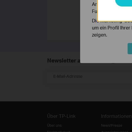
Analyse-Cookies er
Funktionsweise un
Die Marketing-Coo
um ein Profil Ihre
zeigen.
Newsletter abonnieren
E-Mail-Adresse
Über TP-Link
Informationen
Über uns
News/Presse