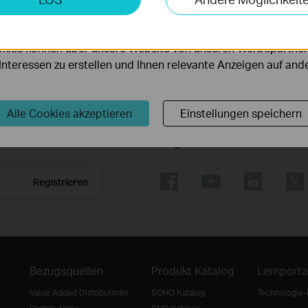
möglichen es uns, Ihre Aktivitäten auf unserer Website zu an
serer Website zu verbessern und anzupassen.
kies können über unsere Website von unseren Werbepartner
r Interessen zu erstellen und Ihnen relevante Anzeigen auf an
Alle Cookies akzeptieren
Einstellungen speichern
Folge uns
Registrieren
Bezugsquellen
Produkt Katalog
Lernporta
Value Added Distributoren
SOHO Katalog
Technologie-