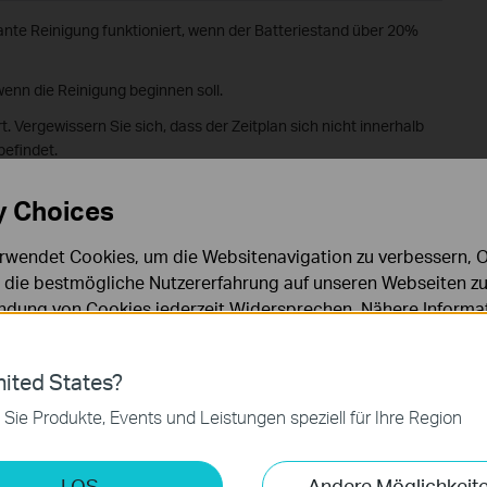
lante Reinigung funktioniert, wenn der Batteriestand über 20%
 wenn die Reinigung beginnen soll.
rt. Vergewissern Sie sich, dass der Zeitplan sich nicht innerhalb
befindet.
y Choices
eich?
rwendet Cookies, um die Websitenavigation zu verbessern, On
dazu bei, dass wir unsere Webpräsenz verbessern.
d die bestmögliche Nutzererfahrung auf unseren Webseiten zu
dung von Cookies jederzeit Widersprechen. Nähere Informat
chutzhinweisen
.
ies
ited States?
 zur Funktion der Website erforderlich und können in Ihren 
 Sie Produkte, Events und Leistungen speziell für Ihre Region
.
keting-Cookies
LOS
Andere Möglichkeit