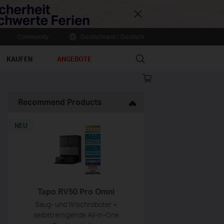
Close
Community
Deutschland / Deutsch
Search
KAUFEN
ANGEBOTE
Online
store
Recommend Products
NEU
Tapo RV50 Pro Omni
Saug- und Wischroboter +
selbstreinigende All-in-One