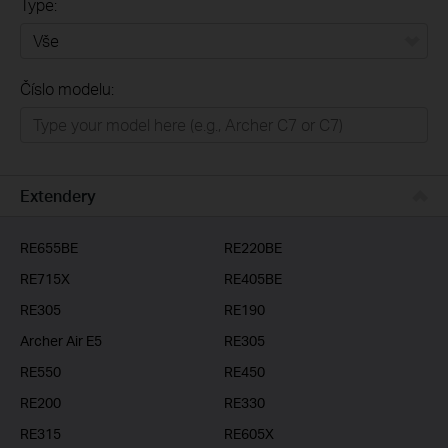
Type:
Vše
Číslo modelu:
Domácí síť
Chytrá domácnost
Business
Extendery
ISP
RE655BE
RE220BE
RE715X
RE405BE
RE305
RE190
Archer Air E5
RE305
RE550
RE450
RE200
RE330
RE315
RE605X