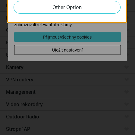
zlepšení a přizpůsobení jejich funkčnosti.
Integrated Gateways
Other Option
Marketingové soubory cookie mohou prostřednictvím
DSL Gateways
našich webových stránek nastavit, aby se vám
zobrazovali relevantní reklamy.
Cloud-Based
Přijmout všechny cookies
Hardware
Uložit nastavení
Software
Kamery
VPN routery
Management
Video rekordéry
Outdoor Radio
Stropní AP