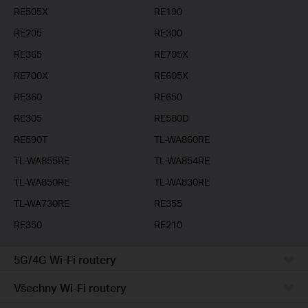
RE505X
RE190
RE205
RE300
RE365
RE705X
RE700X
RE605X
RE360
RE650
RE305
RE580D
RE590T
TL-WA860RE
TL-WA855RE
TL-WA854RE
TL-WA850RE
TL-WA830RE
TL-WA730RE
RE355
RE350
RE210
5G/4G Wi-Fi routery
Všechny Wi-Fi routery