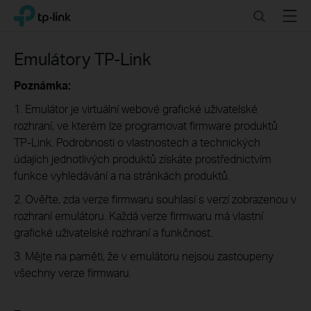
Click
Search
Menu
TP-Link, Reliably Smart
to
skip
the
Emulátory TP-Link
navigation
bar
Poznámka:
1. Emulátor je virtuální webové grafické uživatelské
rozhraní, ve kterém lze programovat firmware produktů
TP-Link. Podrobnosti o vlastnostech a technických
údajích jednotlivých produktů získáte prostřednictvím
funkce vyhledávání a na stránkách produktů.
2. Ověřte, zda verze firmwaru souhlasí s verzí zobrazenou v
rozhraní emulátoru. Každá verze firmwaru má vlastní
grafické uživatelské rozhraní a funkčnost.
3. Mějte na paměti, že v emulátoru nejsou zastoupeny
všechny verze firmwaru.