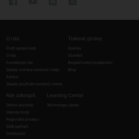
O nás
Tiskové zprávy
Profil společnosti
Novinky
O nás
Ocenění
Kontaktujte nás
Bezpečnostní poradenství
Zásady ochrany osobních údajů
Blog
Kariéra
Zásady používání souborů cookie
Kde zakoupit
Learning Center
Online obchody
Technology Library
Maloobchody
Regionální prodejci
SMB partneři
Distributoři