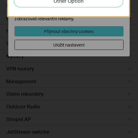
Other Option
Integrated Gateways
Marketingové soubory cookie mohou prostřednictvím
našich webových stránek nastavit, aby se vám
DSL Gateways
zobrazovali relevantní reklamy.
Hardware
Přijmout všechny cookies
Software
Uložit nastavení
Kamery
VPN routery
Management
Video rekordéry
Outdoor Radio
Stropní AP
JetStream switche