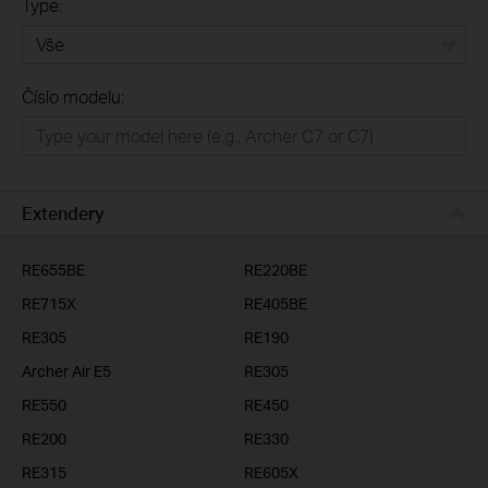
Type:
Vše
Číslo modelu:
Domácí síť
Chytrá domácnost
Business
Extendery
ISP
RE655BE
RE220BE
RE715X
RE405BE
RE305
RE190
Archer Air E5
RE305
RE550
RE450
RE200
RE330
RE315
RE605X