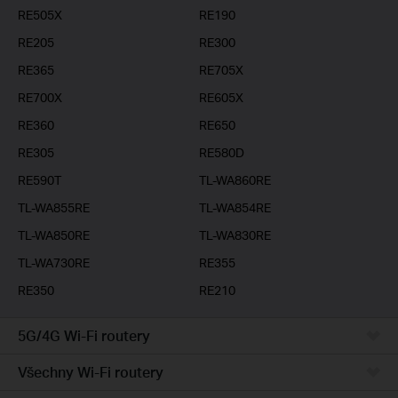
RE505X
RE190
RE205
RE300
RE365
RE705X
RE700X
RE605X
RE360
RE650
RE305
RE580D
RE590T
TL-WA860RE
TL-WA855RE
TL-WA854RE
TL-WA850RE
TL-WA830RE
TL-WA730RE
RE355
RE350
RE210
5G/4G Wi-Fi routery
Všechny Wi-Fi routery