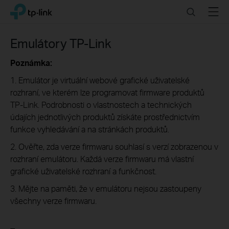
Click
Search
Menu
TP-Link, Reliably Smart
to
skip
the
Emulátory TP-Link
navigation
bar
Poznámka:
1. Emulátor je virtuální webové grafické uživatelské
rozhraní, ve kterém lze programovat firmware produktů
TP-Link. Podrobnosti o vlastnostech a technických
údajích jednotlivých produktů získáte prostřednictvím
funkce vyhledávání a na stránkách produktů.
2. Ověřte, zda verze firmwaru souhlasí s verzí zobrazenou v
rozhraní emulátoru. Každá verze firmwaru má vlastní
grafické uživatelské rozhraní a funkčnost.
3. Mějte na paměti, že v emulátoru nejsou zastoupeny
všechny verze firmwaru.