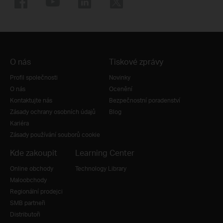
O nás
Tiskové zprávy
Profil společnosti
Novinky
O nás
Ocenění
Kontaktujte nás
Bezpečnostní poradenství
Zásady ochrany osobních údajů
Blog
Kariéra
Zásady používání souborů cookie
Kde zakoupit
Learning Center
Online obchody
Technology Library
Maloobchody
Regionální prodejci
SMB partneři
Distributoři