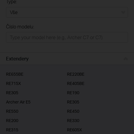
Type:
Vše
Číslo modelu:
Domácí síť
Chytrá domácnost
Business
Extendery
ISP
RE655BE
RE220BE
RE715X
RE405BE
RE305
RE190
Archer Air E5
RE305
RE550
RE450
RE200
RE330
RE315
RE605X