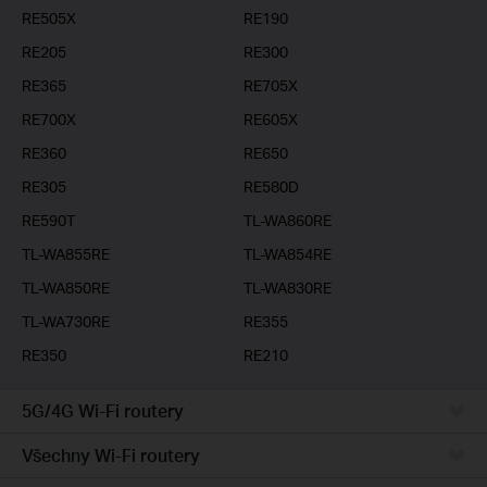
RE505X
RE190
RE205
RE300
RE365
RE705X
RE700X
RE605X
RE360
RE650
RE305
RE580D
RE590T
TL-WA860RE
TL-WA855RE
TL-WA854RE
TL-WA850RE
TL-WA830RE
TL-WA730RE
RE355
RE350
RE210
5G/4G Wi-Fi routery
Všechny Wi-Fi routery