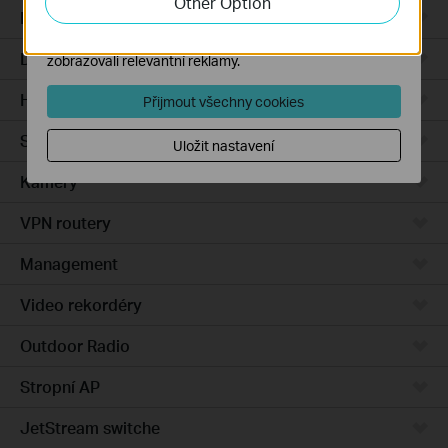
Other Option
Integrated Gateways
Marketingové soubory cookie mohou prostřednictvím
našich webových stránek nastavit, aby se vám
DSL Gateways
zobrazovali relevantní reklamy.
Hardware
Přijmout všechny cookies
Software
Uložit nastavení
Kamery
VPN routery
Management
Video rekordéry
Outdoor Radio
Stropní AP
JetStream switche