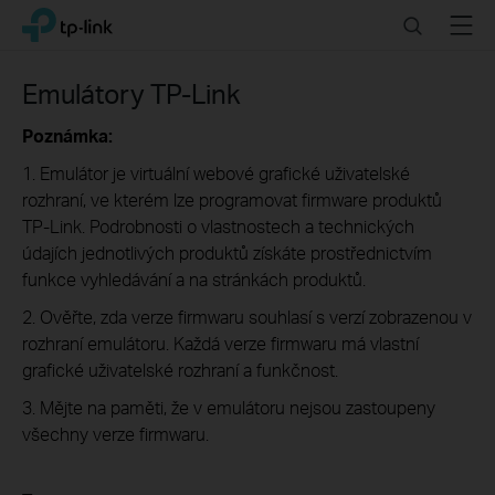
Click
Search
Menu
TP-Link, Reliably Smart
to
skip
the
Emulátory TP-Link
navigation
bar
Poznámka:
1. Emulátor je virtuální webové grafické uživatelské
rozhraní, ve kterém lze programovat firmware produktů
TP-Link. Podrobnosti o vlastnostech a technických
údajích jednotlivých produktů získáte prostřednictvím
funkce vyhledávání a na stránkách produktů.
2. Ověřte, zda verze firmwaru souhlasí s verzí zobrazenou v
rozhraní emulátoru. Každá verze firmwaru má vlastní
grafické uživatelské rozhraní a funkčnost.
3. Mějte na paměti, že v emulátoru nejsou zastoupeny
všechny verze firmwaru.