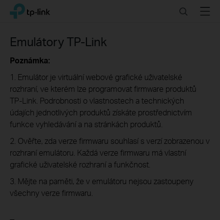
Click
Search
Menu
TP-Link, Reliably Smart
to
skip
the
Emulátory TP-Link
navigation
bar
Poznámka:
1. Emulátor je virtuální webové grafické uživatelské
rozhraní, ve kterém lze programovat firmware produktů
TP-Link. Podrobnosti o vlastnostech a technických
údajích jednotlivých produktů získáte prostřednictvím
funkce vyhledávání a na stránkách produktů.
2. Ověřte, zda verze firmwaru souhlasí s verzí zobrazenou v
rozhraní emulátoru. Každá verze firmwaru má vlastní
grafické uživatelské rozhraní a funkčnost.
3. Mějte na paměti, že v emulátoru nejsou zastoupeny
všechny verze firmwaru.