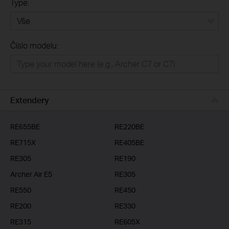
Type:
Vše
Číslo modelu:
Domácí síť
Chytrá domácnost
Business
Extendery
ISP
RE655BE
RE220BE
RE715X
RE405BE
RE305
RE190
Archer Air E5
RE305
RE550
RE450
RE200
RE330
RE315
RE605X