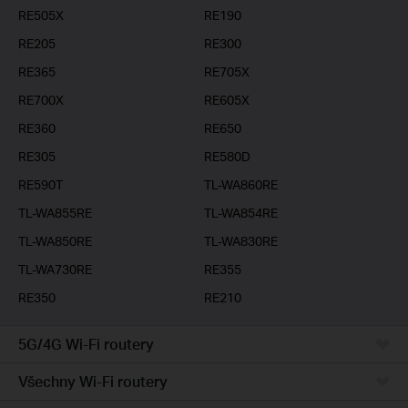
RE505X
RE190
RE205
RE300
RE365
RE705X
RE700X
RE605X
RE360
RE650
RE305
RE580D
RE590T
TL-WA860RE
TL-WA855RE
TL-WA854RE
TL-WA850RE
TL-WA830RE
TL-WA730RE
RE355
RE350
RE210
5G/4G Wi-Fi routery
Všechny Wi-Fi routery