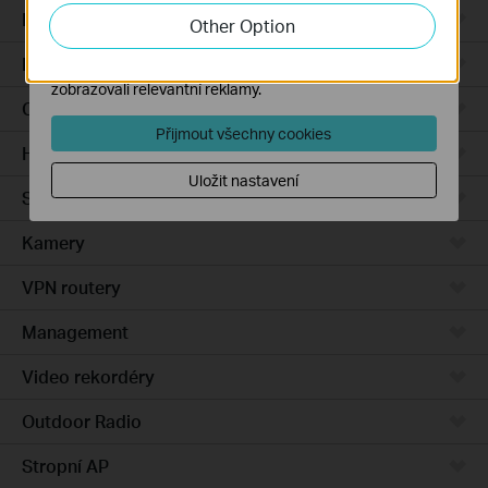
zlepšení a přizpůsobení jejich funkčnosti.
Integrated Gateways
Other Option
Marketingové soubory cookie mohou prostřednictvím
DSL Gateways
našich webových stránek nastavit, aby se vám
zobrazovali relevantní reklamy.
Cloud-Based
Přijmout všechny cookies
Hardware
Uložit nastavení
Software
Kamery
VPN routery
Management
Video rekordéry
Outdoor Radio
Stropní AP