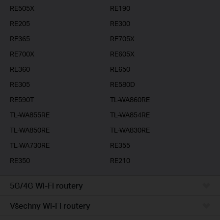
RE505X
RE190
RE205
RE300
RE365
RE705X
RE700X
RE605X
RE360
RE650
RE305
RE580D
RE590T
TL-WA860RE
TL-WA855RE
TL-WA854RE
TL-WA850RE
TL-WA830RE
TL-WA730RE
RE355
RE350
RE210
5G/4G Wi-Fi routery
Všechny Wi-Fi routery