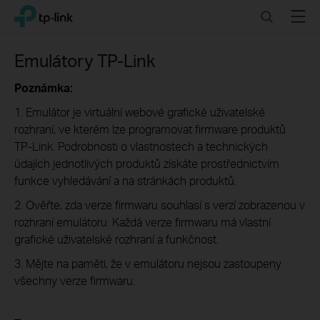
Click
Search
Menu
TP-Link, Reliably Smart
to
skip
the
Emulátory TP-Link
navigation
bar
Poznámka:
1. Emulátor je virtuální webové grafické uživatelské
rozhraní, ve kterém lze programovat firmware produktů
TP-Link. Podrobnosti o vlastnostech a technických
údajích jednotlivých produktů získáte prostřednictvím
funkce vyhledávání a na stránkách produktů.
2. Ověřte, zda verze firmwaru souhlasí s verzí zobrazenou v
rozhraní emulátoru. Každá verze firmwaru má vlastní
grafické uživatelské rozhraní a funkčnost.
3. Mějte na paměti, že v emulátoru nejsou zastoupeny
všechny verze firmwaru.