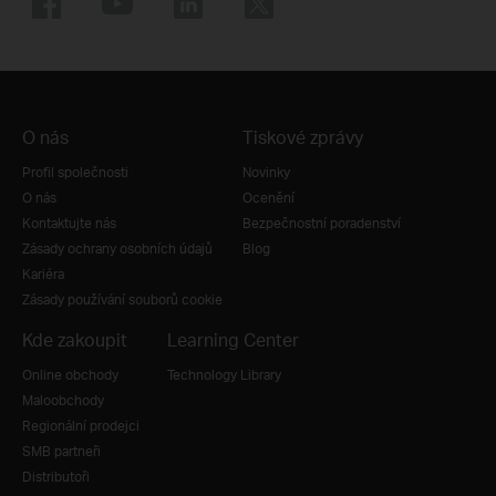
O nás
Tiskové zprávy
Profil společnosti
Novinky
O nás
Ocenění
Kontaktujte nás
Bezpečnostní poradenství
Zásady ochrany osobních údajů
Blog
Kariéra
Zásady používání souborů cookie
Kde zakoupit
Learning Center
Online obchody
Technology Library
Maloobchody
Regionální prodejci
SMB partneři
Distributoři