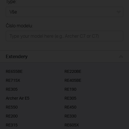
Type:
Vše
Číslo modelu:
Domácí síť
Chytrá domácnost
Business
Extendery
ISP
RE655BE
RE220BE
RE715X
RE405BE
RE305
RE190
Archer Air E5
RE305
RE550
RE450
RE200
RE330
RE315
RE605X