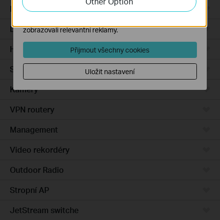
Other Option
Integrated Gateways
Marketingové soubory cookie mohou prostřednictvím
našich webových stránek nastavit, aby se vám
DSL Gateways
zobrazovali relevantní reklamy.
Hardware
Přijmout všechny cookies
Software
Uložit nastavení
Kamery
VPN routery
Management
Video rekordéry
Outdoor Radio
Stropní AP
JetStream switche