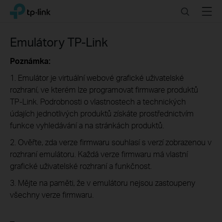
Click
Search
Menu
TP-Link, Reliably Smart
to
skip
the
Emulátory TP-Link
navigation
bar
Poznámka:
1. Emulátor je virtuální webové grafické uživatelské
rozhraní, ve kterém lze programovat firmware produktů
TP-Link. Podrobnosti o vlastnostech a technických
údajích jednotlivých produktů získáte prostřednictvím
funkce vyhledávání a na stránkách produktů.
2. Ověřte, zda verze firmwaru souhlasí s verzí zobrazenou v
rozhraní emulátoru. Každá verze firmwaru má vlastní
grafické uživatelské rozhraní a funkčnost.
3. Mějte na paměti, že v emulátoru nejsou zastoupeny
všechny verze firmwaru.