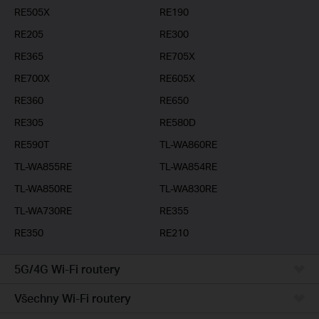
RE505X
RE190
RE205
RE300
RE365
RE705X
RE700X
RE605X
RE360
RE650
RE305
RE580D
RE590T
TL-WA860RE
TL-WA855RE
TL-WA854RE
TL-WA850RE
TL-WA830RE
TL-WA730RE
RE355
RE350
RE210
5G/4G Wi-Fi routery
Všechny Wi-Fi routery