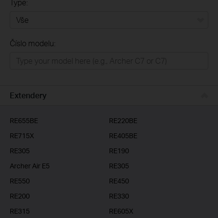
Type:
Vše
Číslo modelu:
Domácí síť
Chytrá domácnost
Business
Extendery
ISP
RE655BE
RE220BE
RE715X
RE405BE
RE305
RE190
Archer Air E5
RE305
RE550
RE450
RE200
RE330
RE315
RE605X