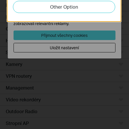
zlepšení a přizpůsobení jejich funkčnosti.
Integrated Gateways
Other Option
Marketingové soubory cookie mohou prostřednictvím
DSL Gateways
našich webových stránek nastavit, aby se vám
zobrazovali relevantní reklamy.
Cloud-Based
Přijmout všechny cookies
Hardware
Uložit nastavení
Software
Kamery
VPN routery
Management
Video rekordéry
Outdoor Radio
Stropní AP