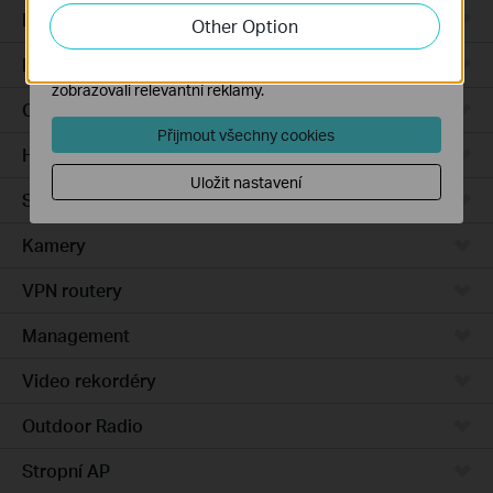
zlepšení a přizpůsobení jejich funkčnosti.
Integrated Gateways
Other Option
Marketingové soubory cookie mohou prostřednictvím
DSL Gateways
našich webových stránek nastavit, aby se vám
zobrazovali relevantní reklamy.
Cloud-Based
Přijmout všechny cookies
Hardware
Uložit nastavení
Software
Kamery
VPN routery
Management
Video rekordéry
Outdoor Radio
Stropní AP