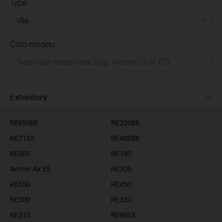
Type:
Vše
Číslo modelu:
Domácí síť
Chytrá domácnost
Business
Extendery
ISP
RE655BE
RE220BE
RE715X
RE405BE
RE305
RE190
Archer Air E5
RE305
RE550
RE450
RE200
RE330
RE315
RE605X