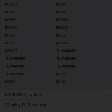
RE505X
RE190
RE205
RE300
RE365
RE705X
RE700X
RE605X
RE360
RE650
RE305
RE580D
RE590T
TL-WA860RE
TL-WA855RE
TL-WA854RE
TL-WA850RE
TL-WA830RE
TL-WA730RE
RE355
RE350
RE210
5G/4G Wi-Fi routery
Všechny Wi-Fi routery