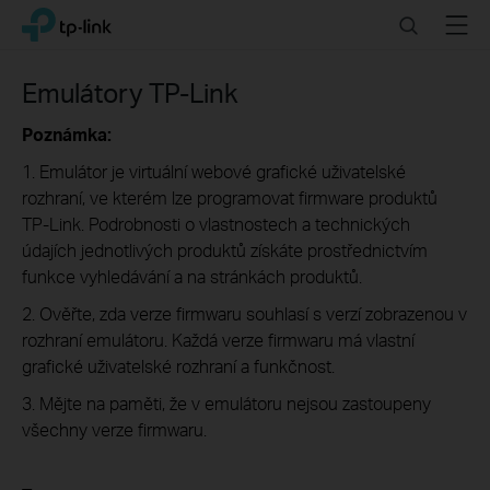
Click
Search
Menu
TP-Link, Reliably Smart
to
skip
the
Emulátory TP-Link
navigation
bar
Poznámka:
1. Emulátor je virtuální webové grafické uživatelské
rozhraní, ve kterém lze programovat firmware produktů
TP-Link. Podrobnosti o vlastnostech a technických
údajích jednotlivých produktů získáte prostřednictvím
funkce vyhledávání a na stránkách produktů.
2. Ověřte, zda verze firmwaru souhlasí s verzí zobrazenou v
rozhraní emulátoru. Každá verze firmwaru má vlastní
grafické uživatelské rozhraní a funkčnost.
3. Mějte na paměti, že v emulátoru nejsou zastoupeny
všechny verze firmwaru.