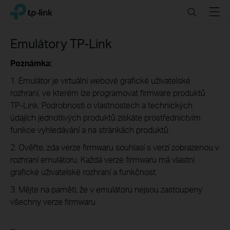
Click
Search
Menu
TP-Link, Reliably Smart
to
skip
the
Emulátory TP-Link
navigation
bar
Poznámka:
1. Emulátor je virtuální webové grafické uživatelské
rozhraní, ve kterém lze programovat firmware produktů
TP-Link. Podrobnosti o vlastnostech a technických
údajích jednotlivých produktů získáte prostřednictvím
funkce vyhledávání a na stránkách produktů.
2. Ověřte, zda verze firmwaru souhlasí s verzí zobrazenou v
rozhraní emulátoru. Každá verze firmwaru má vlastní
grafické uživatelské rozhraní a funkčnost.
3. Mějte na paměti, že v emulátoru nejsou zastoupeny
všechny verze firmwaru.