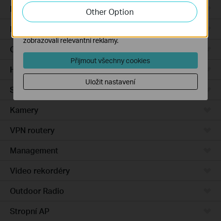
zlepšení a přizpůsobení jejich funkčnosti.
Integrated Gateways
Other Option
Marketingové soubory cookie mohou prostřednictvím
DSL Gateways
našich webových stránek nastavit, aby se vám
zobrazovali relevantní reklamy.
Cloud-Based
Přijmout všechny cookies
Hardware
Uložit nastavení
Software
Kamery
VPN routery
Management
Video rekordéry
Outdoor Radio
Stropní AP