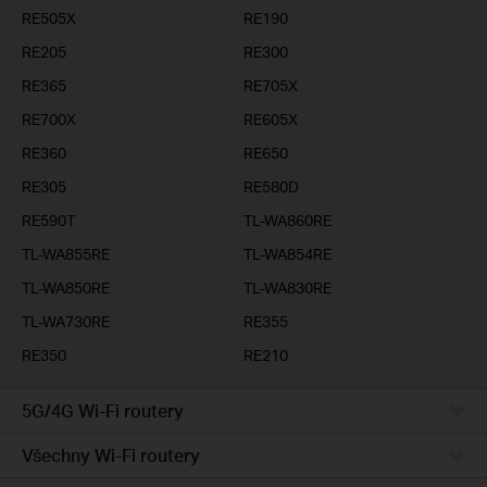
RE505X
RE190
RE205
RE300
RE365
RE705X
RE700X
RE605X
RE360
RE650
RE305
RE580D
RE590T
TL-WA860RE
TL-WA855RE
TL-WA854RE
TL-WA850RE
TL-WA830RE
TL-WA730RE
RE355
RE350
RE210
5G/4G Wi-Fi routery
Všechny Wi-Fi routery