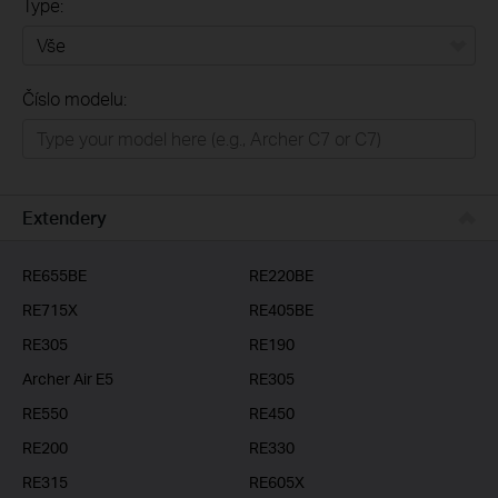
Type:
Vše
Číslo modelu:
Domácí síť
Chytrá domácnost
Business
Extendery
ISP
RE655BE
RE220BE
RE715X
RE405BE
RE305
RE190
Archer Air E5
RE305
RE550
RE450
RE200
RE330
RE315
RE605X