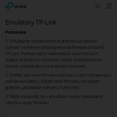
Click
Search
Menu
TP-Link, Reliably Smart
to
skip
the
Emulátory TP-Link
navigation
bar
Poznámka:
1. Emulátor je virtuální webové grafické uživatelské
rozhraní, ve kterém lze programovat firmware produktů
TP-Link. Podrobnosti o vlastnostech a technických
údajích jednotlivých produktů získáte prostřednictvím
funkce vyhledávání a na stránkách produktů.
2. Ověřte, zda verze firmwaru souhlasí s verzí zobrazenou v
rozhraní emulátoru. Každá verze firmwaru má vlastní
grafické uživatelské rozhraní a funkčnost.
3. Mějte na paměti, že v emulátoru nejsou zastoupeny
všechny verze firmwaru.