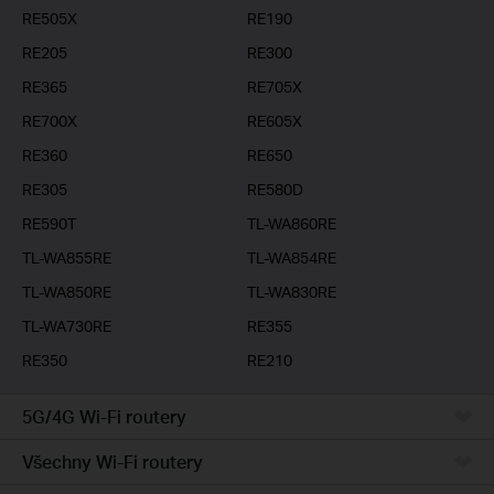
RE505X
RE190
RE205
RE300
RE365
RE705X
RE700X
RE605X
RE360
RE650
RE305
RE580D
RE590T
TL-WA860RE
TL-WA855RE
TL-WA854RE
TL-WA850RE
TL-WA830RE
TL-WA730RE
RE355
RE350
RE210
5G/4G Wi-Fi routery
Všechny Wi-Fi routery