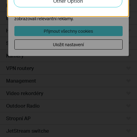
Other Option
Integrated Gateways
Marketingové soubory cookie mohou prostřednictvím
našich webových stránek nastavit, aby se vám
DSL Gateways
zobrazovali relevantní reklamy.
Hardware
Přijmout všechny cookies
Software
Uložit nastavení
Kamery
VPN routery
Management
Video rekordéry
Outdoor Radio
Stropní AP
JetStream switche