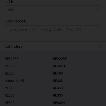
Type:
Vše
Číslo modelu:
Domácí síť
Chytrá domácnost
Business
Extendery
ISP
RE655BE
RE220BE
RE715X
RE405BE
RE305
RE190
Archer Air E5
RE305
RE550
RE450
RE200
RE330
RE315
RE605X