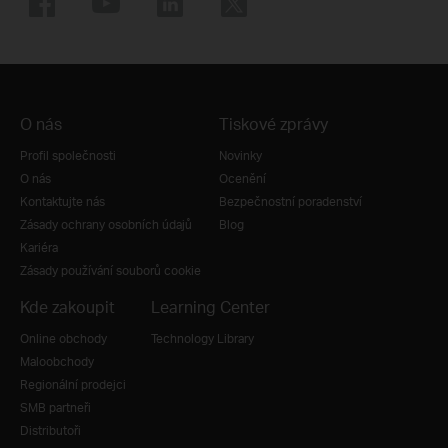
O nás
Tiskové zprávy
Profil společnosti
Novinky
O nás
Ocenění
Kontaktujte nás
Bezpečnostní poradenství
Zásady ochrany osobních údajů
Blog
Kariéra
Zásady používání souborů cookie
Kde zakoupit
Learning Center
Online obchody
Technology Library
Maloobchody
Regionální prodejci
SMB partneři
Distributoři