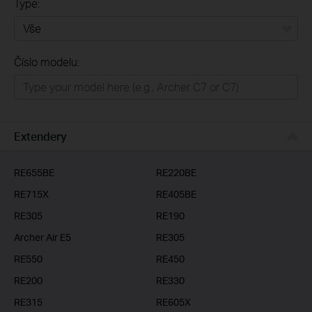
Type:
Vše
Číslo modelu:
Domácí síť
Chytrá domácnost
Business
Extendery
ISP
RE655BE
RE220BE
RE715X
RE405BE
RE305
RE190
Archer Air E5
RE305
RE550
RE450
RE200
RE330
RE315
RE605X