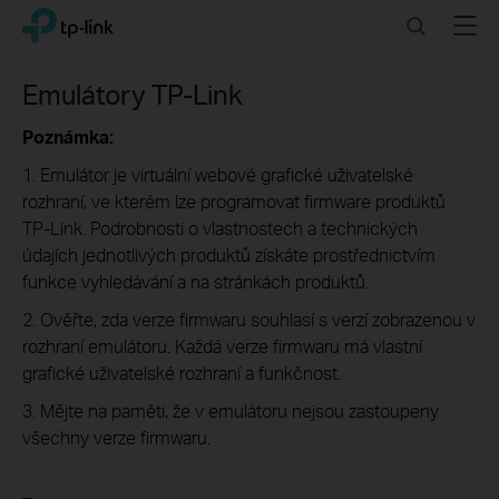
Click
Search
Menu
TP-Link, Reliably Smart
to
skip
the
Emulátory TP-Link
navigation
bar
Poznámka:
1. Emulátor je virtuální webové grafické uživatelské
rozhraní, ve kterém lze programovat firmware produktů
TP-Link. Podrobnosti o vlastnostech a technických
údajích jednotlivých produktů získáte prostřednictvím
funkce vyhledávání a na stránkách produktů.
2. Ověřte, zda verze firmwaru souhlasí s verzí zobrazenou v
rozhraní emulátoru. Každá verze firmwaru má vlastní
grafické uživatelské rozhraní a funkčnost.
3. Mějte na paměti, že v emulátoru nejsou zastoupeny
všechny verze firmwaru.