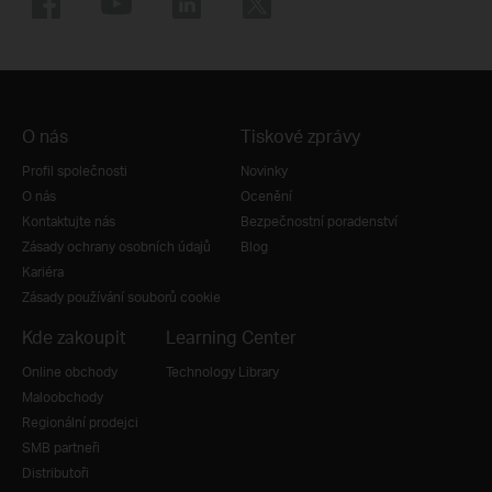
O nás
Tiskové zprávy
Profil společnosti
Novinky
O nás
Ocenění
Kontaktujte nás
Bezpečnostní poradenství
Zásady ochrany osobních údajů
Blog
Kariéra
Zásady používání souborů cookie
Kde zakoupit
Learning Center
Online obchody
Technology Library
Maloobchody
Regionální prodejci
SMB partneři
Distributoři