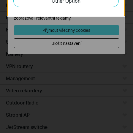
Other Option
Integrated Gateways
Marketingové soubory cookie mohou prostřednictvím
našich webových stránek nastavit, aby se vám
DSL Gateways
zobrazovali relevantní reklamy.
Hardware
Přijmout všechny cookies
Software
Uložit nastavení
Kamery
VPN routery
Management
Video rekordéry
Outdoor Radio
Stropní AP
JetStream switche