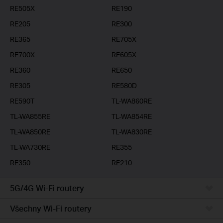
RE505X
RE190
RE205
RE300
RE365
RE705X
RE700X
RE605X
RE360
RE650
RE305
RE580D
RE590T
TL-WA860RE
TL-WA855RE
TL-WA854RE
TL-WA850RE
TL-WA830RE
TL-WA730RE
RE355
RE350
RE210
5G/4G Wi-Fi routery
Všechny Wi-Fi routery