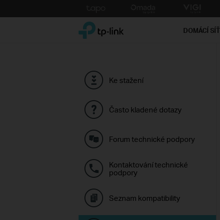
Click
to
TP-Link, Reliably Smart
skip
DOMÁCÍ SÍ
the
navigation
bar
Ke stažení
Často kladené dotazy
Forum technické podpory
Kontaktování technické
podpory
Seznam kompatibility