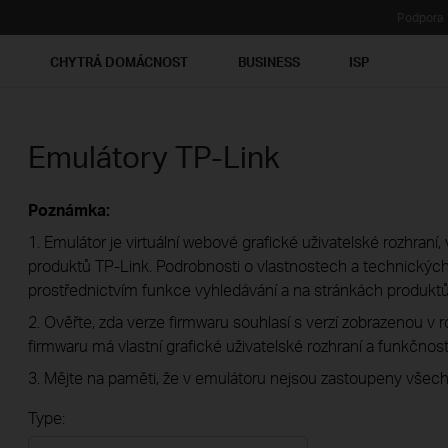
Podpora
Ť
CHYTRÁ DOMÁCNOST
BUSINESS
ISP
Emulátory TP-Link
Poznámka:
1. Emulátor je virtuální webové grafické uživatelské rozhran
produktů TP-Link. Podrobnosti o vlastnostech a technických 
prostřednictvím funkce vyhledávání a na stránkách produktů
2. Ověřte, zda verze firmwaru souhlasí s verzí zobrazenou v 
firmwaru má vlastní grafické uživatelské rozhraní a funkčnost
3. Mějte na paměti, že v emulátoru nejsou zastoupeny všech
Type: