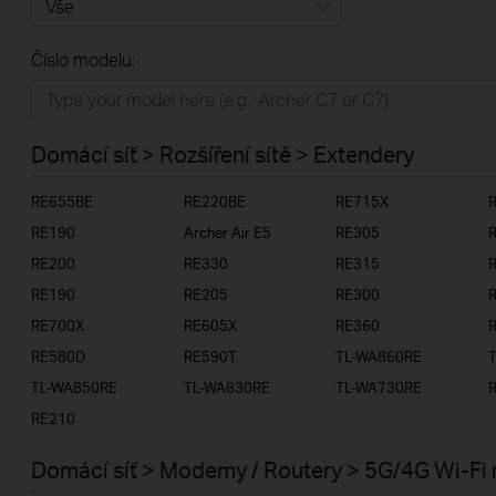
Vše
Číslo modelu:
Domácí síť
Chytrá domácnost
Domácí síť > Rozšíření sítě > Extendery
Business
RE655BE
RE220BE
RE715X
ISP
RE190
Archer Air E5
RE305
RE200
RE330
RE315
RE190
RE205
RE300
RE700X
RE605X
RE360
RE580D
RE590T
TL-WA860RE
TL-WA850RE
TL-WA830RE
TL-WA730RE
RE210
Domácí síť > Modemy / Routery > 5G/4G Wi-Fi 