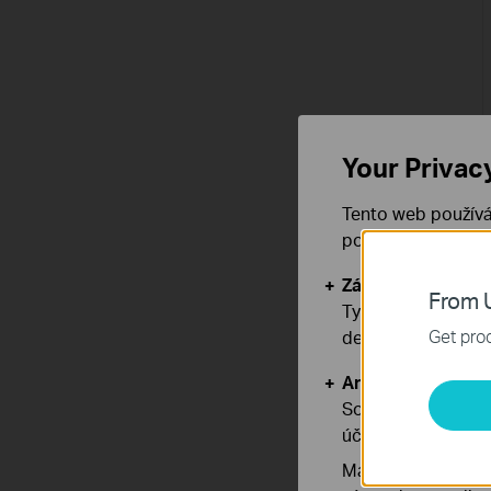
Your Privac
Tento web používá
používáním našich
Základní cookies
From U
Tyto cookies jsou
Get prod
deaktivovat.
Analytické a mar
Soubory cookie pr
účelem zlepšení a 
Marketingové soub