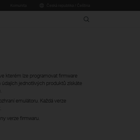
Komunita
Česká republika / Čeština
Search
í, ve kterém lze programovat firmware
údajích jednotlivých produktů získáte
.
rozhraní emulátoru. Každá verze
.
ny verze firmwaru.