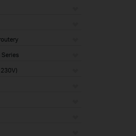
routery
 Series
s 230V)