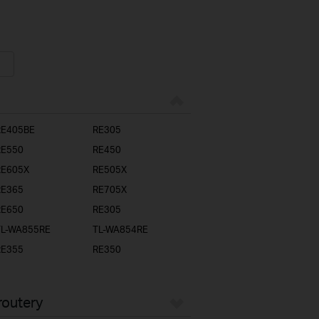
RE405BE
RE305
RE550
RE450
RE605X
RE505X
RE365
RE705X
RE650
RE305
TL-WA855RE
TL-WA854RE
RE355
RE350
routery