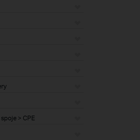
ery
 spoje > CPE