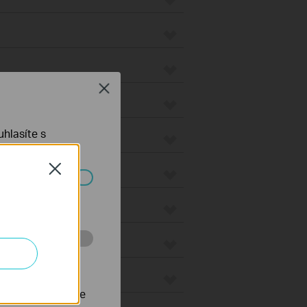
Close
s
hlasíte s
Close
waye
ch systémech
eways
 stránkách za
nastavit, aby se