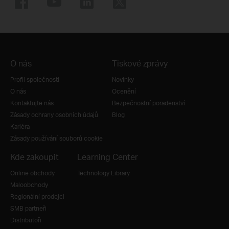
O nás
Tiskové zprávy
Profil společnosti
Novinky
O nás
Ocenění
Kontaktujte nás
Bezpečnostní poradenství
Zásady ochrany osobních údajů
Blog
Kariéra
Zásady používání souborů cookie
Kde zakoupit
Learning Center
Online obchody
Technology Library
Maloobchody
Regionální prodejci
SMB partneři
Distributoři