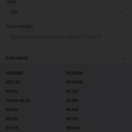
Type:
Vše
Číslo modelu:
Domácí síť
Chytrá domácnost
Business
Extendery
ISP
RE655BE
RE220BE
RE715X
RE405BE
RE305
RE190
Archer Air E5
RE305
RE550
RE450
RE200
RE330
RE315
RE605X