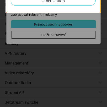
Other Option
Integrated Gateways
Marketingové soubory cookie mohou prostřednictvím
našich webových stránek nastavit, aby se vám
DSL Gateways
zobrazovali relevantní reklamy.
Hardware
Přijmout všechny cookies
Software
Uložit nastavení
Kamery
VPN routery
Management
Video rekordéry
Outdoor Radio
Stropní AP
JetStream switche