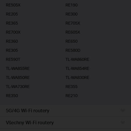
RE505X
RE190
RE205
RE300
RE365
RE705X
RE700X
RE605X
RE360
RE650
RE305
RE580D
RE590T
TL-WA860RE
TL-WA855RE
TL-WA854RE
TL-WA850RE
TL-WA830RE
TL-WA730RE
RE355
RE350
RE210
5G/4G Wi-Fi routery
Všechny Wi-Fi routery