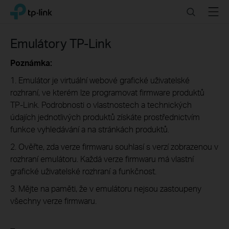
Click
Search
Menu
TP-Link, Reliably Smart
to
skip
the
Emulátory TP-Link
navigation
bar
Poznámka:
1. Emulátor je virtuální webové grafické uživatelské
rozhraní, ve kterém lze programovat firmware produktů
TP-Link. Podrobnosti o vlastnostech a technických
údajích jednotlivých produktů získáte prostřednictvím
funkce vyhledávání a na stránkách produktů.
2. Ověřte, zda verze firmwaru souhlasí s verzí zobrazenou v
rozhraní emulátoru. Každá verze firmwaru má vlastní
grafické uživatelské rozhraní a funkčnost.
3. Mějte na paměti, že v emulátoru nejsou zastoupeny
všechny verze firmwaru.