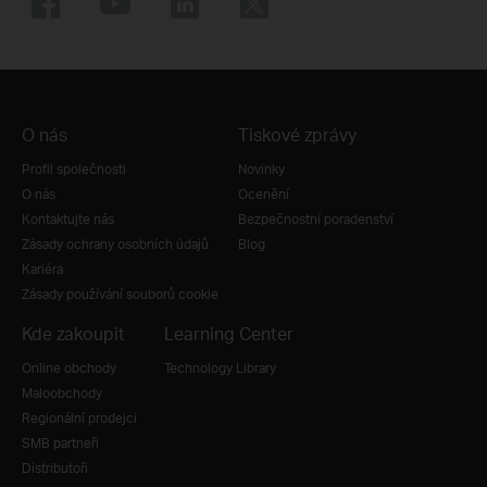
O nás
Tiskové zprávy
Profil společnosti
Novinky
O nás
Ocenění
Kontaktujte nás
Bezpečnostní poradenství
Zásady ochrany osobních údajů
Blog
Kariéra
Zásady používání souborů cookie
Kde zakoupit
Learning Center
Online obchody
Technology Library
Maloobchody
Regionální prodejci
SMB partneři
Distributoři