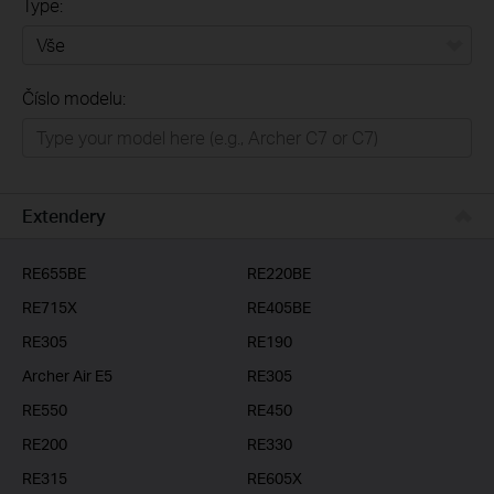
Type:
Vše
Číslo modelu:
Domácí síť
Chytrá domácnost
Business
Extendery
ISP
RE655BE
RE220BE
RE715X
RE405BE
RE305
RE190
Archer Air E5
RE305
RE550
RE450
RE200
RE330
RE315
RE605X