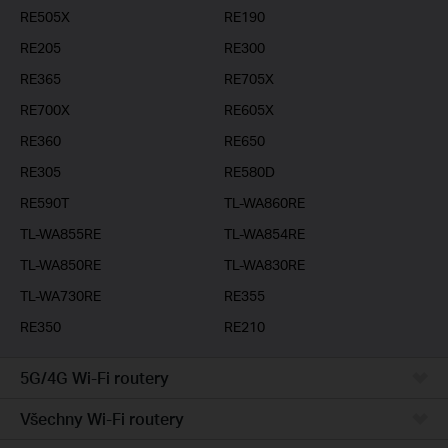
RE505X
RE190
RE205
RE300
RE365
RE705X
RE700X
RE605X
RE360
RE650
RE305
RE580D
RE590T
TL-WA860RE
TL-WA855RE
TL-WA854RE
TL-WA850RE
TL-WA830RE
TL-WA730RE
RE355
RE350
RE210
5G/4G Wi-Fi routery
Všechny Wi-Fi routery