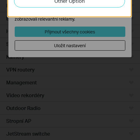
Other Option
Integrated Gateways
Marketingové soubory cookie mohou prostřednictvím
našich webových stránek nastavit, aby se vám
DSL Gateways
zobrazovali relevantní reklamy.
Hardware
Přijmout všechny cookies
Software
Uložit nastavení
Kamery
VPN routery
Management
Video rekordéry
Outdoor Radio
Stropní AP
JetStream switche