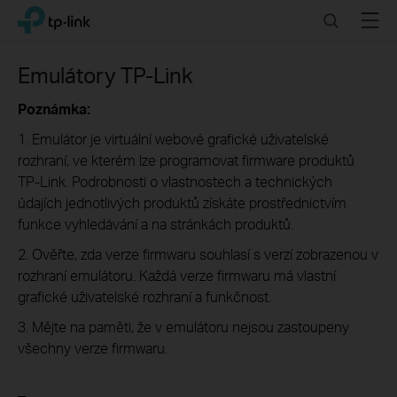
Click
Search
Menu
TP-Link, Reliably Smart
to
skip
the
Emulátory TP-Link
navigation
bar
Poznámka:
1. Emulátor je virtuální webové grafické uživatelské
rozhraní, ve kterém lze programovat firmware produktů
TP-Link. Podrobnosti o vlastnostech a technických
údajích jednotlivých produktů získáte prostřednictvím
funkce vyhledávání a na stránkách produktů.
2. Ověřte, zda verze firmwaru souhlasí s verzí zobrazenou v
rozhraní emulátoru. Každá verze firmwaru má vlastní
grafické uživatelské rozhraní a funkčnost.
3. Mějte na paměti, že v emulátoru nejsou zastoupeny
všechny verze firmwaru.