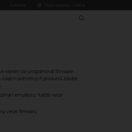
Komunita
Česká republika / Čeština
Search
í, ve kterém lze programovat firmware
údajích jednotlivých produktů získáte
.
rozhraní emulátoru. Každá verze
.
ny verze firmwaru.