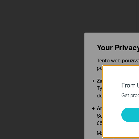
Your Privac
Tento web používá
používáním našich
Základní cookies
From U
Tyto cookies jsou
Get prod
deaktivovat.
Analytické a mar
Soubory cookie pr
účelem zlepšení a 
Marketingové soub