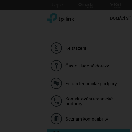
Click
to
TP-Link, Reliably Smart
skip
DOMÁCÍ SÍ
the
navigation
bar
Ke stažení
Často kladené dotazy
Forum technické podpory
Kontaktování technické
podpory
Seznam kompatibility