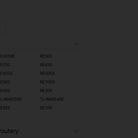
RE405BE
RE305
RE550
RE450
RE605X
RE505X
RE365
RE705X
RE650
RE305
TL-WA855RE
TL-WA854RE
RE355
RE350
routery