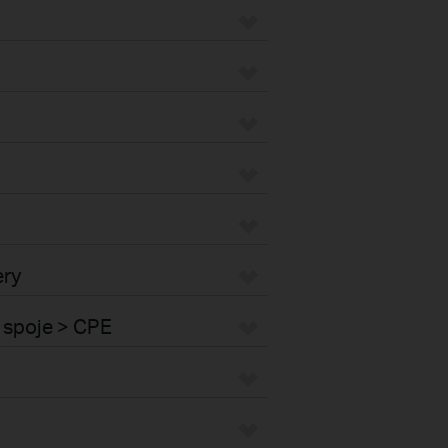
ery
 spoje > CPE