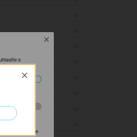
Close
s
hlasíte s
Close
waye
ch systémech
eways
 stránkách za
nastavit, aby se