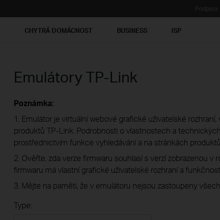
Podpora
Ť
CHYTRÁ DOMÁCNOST
BUSINESS
ISP
Emulátory TP-Link
Poznámka:
1. Emulátor je virtuální webové grafické uživatelské rozhran
produktů TP-Link. Podrobnosti o vlastnostech a technických 
prostřednictvím funkce vyhledávání a na stránkách produktů
2. Ověřte, zda verze firmwaru souhlasí s verzí zobrazenou v 
firmwaru má vlastní grafické uživatelské rozhraní a funkčnost
3. Mějte na paměti, že v emulátoru nejsou zastoupeny všech
Type: