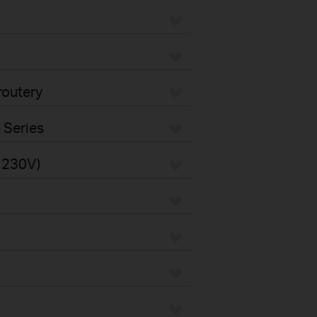
routery
 Series
s 230V)