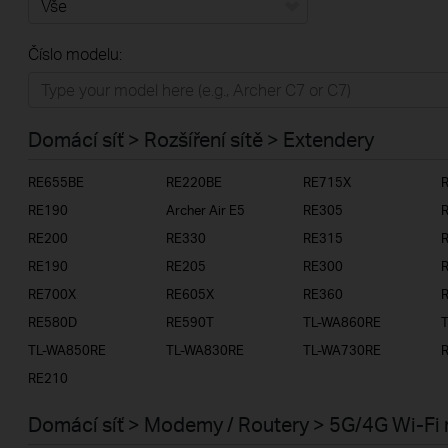
Vše
Číslo modelu:
Domácí síť
Chytrá domácnost
Domácí síť > Rozšíření sítě > Extendery
Business
RE655BE
RE220BE
RE715X
ISP
RE190
Archer Air E5
RE305
RE200
RE330
RE315
RE190
RE205
RE300
RE700X
RE605X
RE360
RE580D
RE590T
TL-WA860RE
TL-WA850RE
TL-WA830RE
TL-WA730RE
RE210
Domácí síť > Modemy / Routery > 5G/4G Wi-Fi 