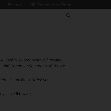
Komunita
Česká republika / Čeština
Search
í, ve kterém lze programovat firmware
údajích jednotlivých produktů získáte
.
rozhraní emulátoru. Každá verze
.
ny verze firmwaru.