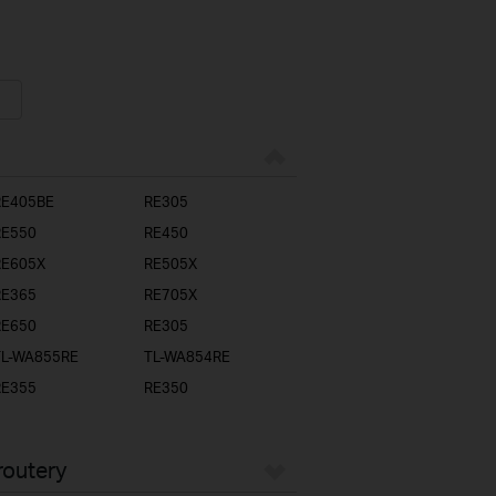
RE405BE
RE305
RE550
RE450
RE605X
RE505X
RE365
RE705X
RE650
RE305
TL-WA855RE
TL-WA854RE
RE355
RE350
routery