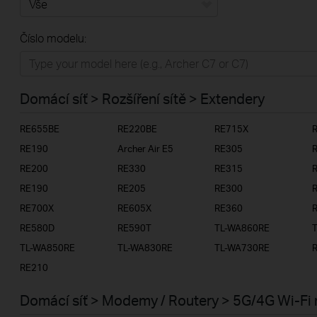
Vše
Číslo modelu:
Domácí síť
Chytrá domácnost
Domácí síť > Rozšíření sítě > Extendery
Business
RE655BE
RE220BE
RE715X
ISP
RE190
Archer Air E5
RE305
RE200
RE330
RE315
RE190
RE205
RE300
RE700X
RE605X
RE360
RE580D
RE590T
TL-WA860RE
TL-WA850RE
TL-WA830RE
TL-WA730RE
RE210
Domácí síť > Modemy / Routery > 5G/4G Wi-Fi 