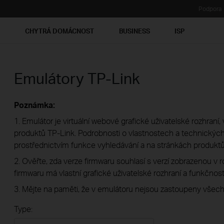
Podpora
Ť
CHYTRÁ DOMÁCNOST
BUSINESS
ISP
Emulátory TP-Link
Poznámka:
1. Emulátor je virtuální webové grafické uživatelské rozhran
produktů TP-Link. Podrobnosti o vlastnostech a technických 
prostřednictvím funkce vyhledávání a na stránkách produktů
2. Ověřte, zda verze firmwaru souhlasí s verzí zobrazenou v 
firmwaru má vlastní grafické uživatelské rozhraní a funkčnost
3. Mějte na paměti, že v emulátoru nejsou zastoupeny všech
Type: