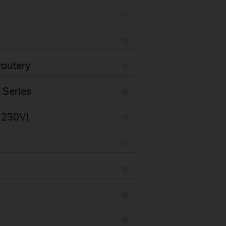
routery
 Series
s 230V)