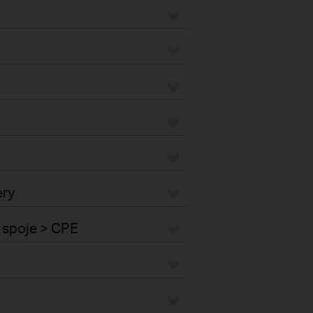
ery
 spoje > CPE