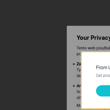
Your Privac
Tento web používá
používáním našich
Základní cookies
From U
Tyto cookies jsou
Get prod
deaktivovat.
Analytické a mar
Soubory cookie pr
účelem zlepšení a 
Marketingové soub