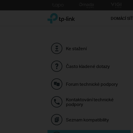
Click
to
TP-Link, Reliably Smart
skip
DOMÁCÍ SÍ
the
navigation
bar
Ke stažení
Často kladené dotazy
Forum technické podpory
Kontaktování technické
podpory
Seznam kompatibility