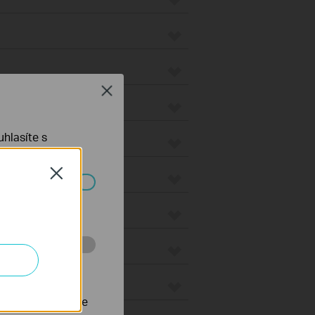
Close
s
hlasíte s
Close
waye
ch systémech
eways
 stránkách za
nastavit, aby se