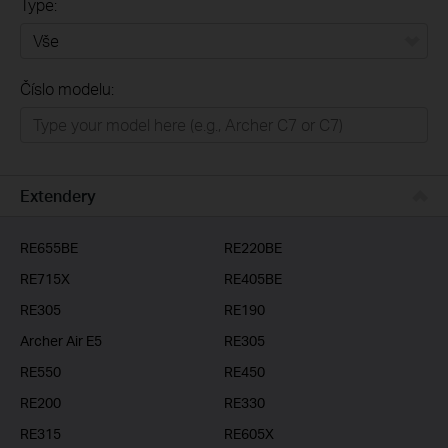
Type:
Vše
Číslo modelu:
Domácí síť
Chytrá domácnost
Business
Extendery
ISP
RE655BE
RE220BE
RE715X
RE405BE
RE305
RE190
Archer Air E5
RE305
RE550
RE450
RE200
RE330
RE315
RE605X