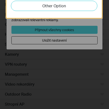
zlepšení a přizpůsobení jejich funkčnosti.
Integrated Gateways
Other Option
Marketingové soubory cookie mohou prostřednictvím
DSL Gateways
našich webových stránek nastavit, aby se vám
zobrazovali relevantní reklamy.
Cloud-Based
Přijmout všechny cookies
Hardware
Uložit nastavení
Software
Kamery
VPN routery
Management
Video rekordéry
Outdoor Radio
Stropní AP