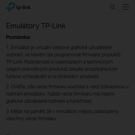
Click
Search
Menu
TP-Link, Reliably Smart
to
skip
the
Emulátory TP-Link
navigation
bar
Poznámka:
1. Emulátor je virtuální webové grafické uživatelské
rozhraní, ve kterém lze programovat firmware produktů
TP-Link. Podrobnosti o vlastnostech a technických
údajích jednotlivých produktů získáte prostřednictvím
funkce vyhledávání a na stránkách produktů.
2. Ověřte, zda verze firmwaru souhlasí s verzí zobrazenou v
rozhraní emulátoru. Každá verze firmwaru má vlastní
grafické uživatelské rozhraní a funkčnost.
3. Mějte na paměti, že v emulátoru nejsou zastoupeny
všechny verze firmwaru.