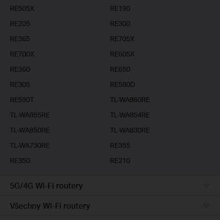
RE505X
RE190
RE205
RE300
RE365
RE705X
RE700X
RE605X
RE360
RE650
RE305
RE580D
RE590T
TL-WA860RE
TL-WA855RE
TL-WA854RE
TL-WA850RE
TL-WA830RE
TL-WA730RE
RE355
RE350
RE210
5G/4G Wi-Fi routery
Všechny Wi-Fi routery