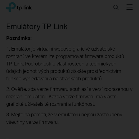
Click
Search
Menu
TP-Link, Reliably Smart
to
skip
the
Emulátory TP-Link
navigation
bar
Poznámka:
1. Emulátor je virtuální webové grafické uživatelské
rozhraní, ve kterém lze programovat firmware produktů
TP-Link. Podrobnosti o vlastnostech a technických
údajích jednotlivých produktů získáte prostřednictvím
funkce vyhledávání a na stránkách produktů.
2. Ověřte, zda verze firmwaru souhlasí s verzí zobrazenou v
rozhraní emulátoru. Každá verze firmwaru má vlastní
grafické uživatelské rozhraní a funkčnost.
3. Mějte na paměti, že v emulátoru nejsou zastoupeny
všechny verze firmwaru.