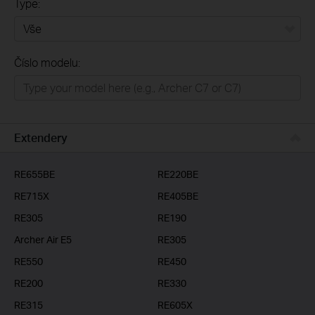
Type:
Vše
Číslo modelu:
Domácí síť
Chytrá domácnost
Business
Extendery
ISP
RE655BE
RE220BE
RE715X
RE405BE
RE305
RE190
Archer Air E5
RE305
RE550
RE450
RE200
RE330
RE315
RE605X