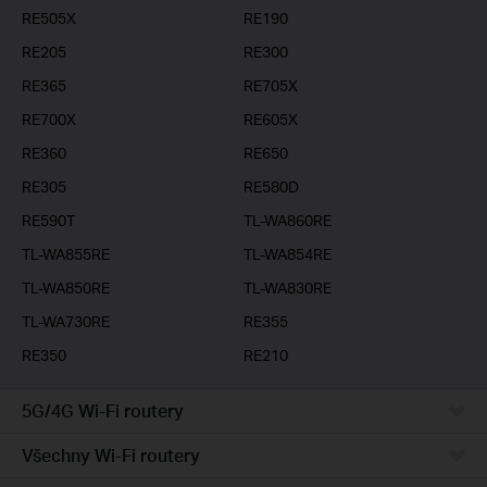
RE505X
RE190
RE205
RE300
RE365
RE705X
RE700X
RE605X
RE360
RE650
RE305
RE580D
RE590T
TL-WA860RE
TL-WA855RE
TL-WA854RE
TL-WA850RE
TL-WA830RE
TL-WA730RE
RE355
RE350
RE210
5G/4G Wi-Fi routery
Všechny Wi-Fi routery