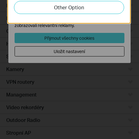
zlepšení a přizpůsobení jejich funkčnosti.
Integrated Gateways
Other Option
Marketingové soubory cookie mohou prostřednictvím
DSL Gateways
našich webových stránek nastavit, aby se vám
zobrazovali relevantní reklamy.
Cloud-Based
Přijmout všechny cookies
Hardware
Uložit nastavení
Software
Kamery
VPN routery
Management
Video rekordéry
Outdoor Radio
Stropní AP