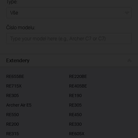
Type:
Vše
Číslo modelu:
Domácí síť
Chytrá domácnost
Business
Extendery
ISP
RE655BE
RE220BE
RE715X
RE405BE
RE305
RE190
Archer Air E5
RE305
RE550
RE450
RE200
RE330
RE315
RE605X