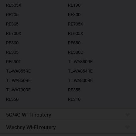
RE505X
RE190
RE205
RE300
RE365
RE705X
RE700X
RE605X
RE360
RE650
RE305
RE580D
RE590T
TL-WA860RE
TL-WA855RE
TL-WA854RE
TL-WA850RE
TL-WA830RE
TL-WA730RE
RE355
RE350
RE210
5G/4G Wi-Fi routery
Všechny Wi-Fi routery