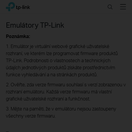
Click
Search
Menu
TP-Link, Reliably Smart
to
skip
the
Emulátory TP-Link
navigation
bar
Poznámka:
1. Emulátor je virtuální webové grafické uživatelské
rozhraní, ve kterém lze programovat firmware produktů
TP-Link. Podrobnosti o vlastnostech a technických
údajích jednotlivých produktů získáte prostřednictvím
funkce vyhledávání a na stránkách produktů.
2. Ověřte, zda verze firmwaru souhlasí s verzí zobrazenou v
rozhraní emulátoru. Každá verze firmwaru má vlastní
grafické uživatelské rozhraní a funkčnost.
3. Mějte na paměti, že v emulátoru nejsou zastoupeny
všechny verze firmwaru.