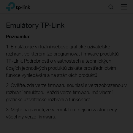
Click
Search
Menu
TP-Link, Reliably Smart
to
skip
the
Emulátory TP-Link
navigation
bar
Poznámka:
1. Emulátor je virtuální webové grafické uživatelské
rozhraní, ve kterém lze programovat firmware produktů
TP-Link. Podrobnosti o vlastnostech a technických
údajích jednotlivých produktů získáte prostřednictvím
funkce vyhledávání a na stránkách produktů.
2. Ověřte, zda verze firmwaru souhlasí s verzí zobrazenou v
rozhraní emulátoru. Každá verze firmwaru má vlastní
grafické uživatelské rozhraní a funkčnost.
3. Mějte na paměti, že v emulátoru nejsou zastoupeny
všechny verze firmwaru.