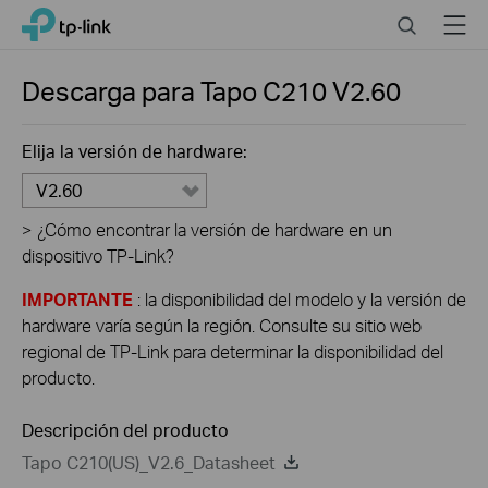
Click
Search
Menu
TP-Link, Reliably Smart
to
skip
the
Descarga para
Tapo C210
V2.60
navigation
bar
Elija la versión de hardware:
V2.60
>
¿Cómo encontrar la versión de hardware en un
dispositivo TP-Link?
IMPORTANTE
: la disponibilidad del modelo y la versión de
hardware varía según la región. Consulte su sitio web
regional de TP-Link para determinar la disponibilidad del
producto.
Descripción del producto
Tapo C210(US)_V2.6_Datasheet