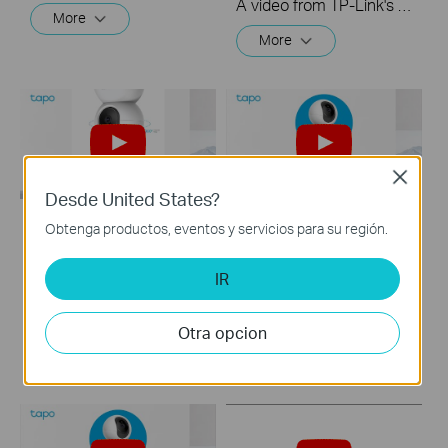
A video from TP-Link's Quick Tips Series of videos that show you how to quickly adjust the quality of the video resolution on a Tapo Camera
More
More
Close
Desde United States?
Obtenga productos, eventos y servicios para su región.
How to Mount Your
Cómo instalar la
Tapo Pan&Tilt Wi-Fi
tarjeta microSD para
IR
Camera to a Wall:
la cámara Wi-Fi Tapo
Tapo C200/Tapo
Pan & Tilt: Tapo C200
C210/ TC70
/ Tapo C210 / TC70
Otra opcion