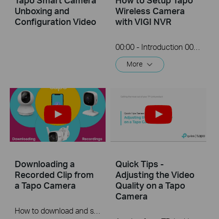
Unboxing and
Wireless Camera
Configuration Video
with VIGI NVR
00:00 - Introduction 00:08 - Connection Diagram 00:13 - Setting up the Tapo camera ONVIF account 00:37 - Adding the Tapo camera in the VIGI NVR 02:36 - Fix Tapo camera IP address on router 03:00 - Controlling the Tapo camera from the NVR
More
Downloading a
Quick Tips -
Recorded Clip from
Adjusting the Video
a Tapo Camera
Quality on a Tapo
Camera
How to download and save a Recorded clip on a Tapo Camera