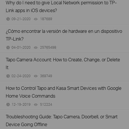
Why do I need to give Local Network permission to TP-
Link apps in iOS devices?
09-21-2020
187689
views
¿Cómo encontrar la versión de hardware en un dispositivo
TP-Link?
04-01-2020
25765498
views
Tapo Camera Account: How to Create, Change, or Delete
It
02-24-2020
369749
views
How to Control Tapo and Kasa Smart Devices with Google
Home Voice Commands
12-19-2019
512224
views
Troubleshooting Guide: Tapo Camera, Doorbell, or Smart
Device Going Offline