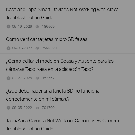
Kasa and Tapo Smart Devices Not Working with Alexa:
Troubleshooting Guide
05-19-2026
186609
views
Cómo verificar tarjetas micro SD falsas
09-01-2022
2298528
views
¿Cómo editar el modo en Ccasa y Ausente para las
cámaras Tapo Kasa en la aplicación Tapo?
02-27-2025
353567
views
¿Qué debo hacer si la tarjeta SD no funciona
correctamente en mi cámara?
08-05-2022
791709
views
Tapo/Kasa Camera Not Working: Cannot View Camera
Troubleshooting Guide