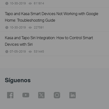
10-30-2019
611814
views
Tapo and Kasa Smart Devices Not Working with Google
Home: Troubleshooting Guide
10-30-2019
227591
views
Kasa and Tapo Siri Integration: How to Control Smart
Devices with Siri
07-05-2019
531445
views
Síguenos