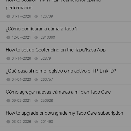
performance
04-17-2026
126739
views
¿Cómo configurar la cámara Tapo ?
12-07-2021
2810360
views
How to set up Geofencing on the Tapo/Kasa App
04-14-2026
52379
views
¿Qué pasa si no me registro o no activo el TP-Link ID?
04-04-2023
260757
views
Cómo agregar nuevas cámaras a mi plan Tapo Care
09-02-2021
250928
views
How to upgrade or downgrade my Tapo Care subscription
03-02-2026
201460
views