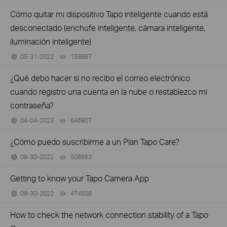
Cómo quitar mi dispositivo Tapo inteligente cuando está
desconectado (enchufe inteligente, cámara inteligente,
iluminación inteligente)
05-31-2022
158887
views
¿Qué debo hacer si no recibo el correo electrónico
cuando registro una cuenta en la nube o restablezco mi
contraseña?
04-04-2023
646907
views
¿Cómo puedo suscribirme a un Plan Tapo Care?
09-30-2022
508663
views
Getting to know your Tapo Camera App
09-30-2022
474508
views
How to check the network connection stability of a Tapo