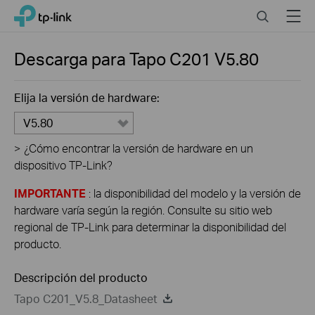
Click
Search
Menu
TP-Link, Reliably Smart
to
skip
the
Descarga para
Tapo C201
V5.80
navigation
bar
Elija la versión de hardware:
V5.80
>
¿Cómo encontrar la versión de hardware en un
dispositivo TP-Link?
IMPORTANTE
: la disponibilidad del modelo y la versión de
hardware varía según la región. Consulte su sitio web
regional de TP-Link para determinar la disponibilidad del
producto.
Descripción del producto
Tapo C201_V5.8_Datasheet