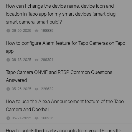
How can I change the device name, device icon and
location in Tapo app for my smart devices (smart plug,
smart camera, smart bulb)?
06-20-2025
198835
views
How to configure Alarm feature for Tapo Cameras on Tapo
app
06-18-2025
299301
views
Tapo Camera ONVIF and RTSP Common Questions
Answered
05-26-2025
228632
views
How to use the Alexa Announcement feature of the Tapo
Camera and Doorbell
05-21-2025
160936
views
How to unlink third-party accounts from your TP-Link ID