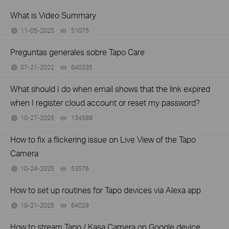
What is Video Summary
11-05-2025
51075
views
Preguntas generales sobre Tapo Care
07-21-2022
640335
views
What should I do when email shows that the link expired
when I register cloud account or reset my password?
10-27-2025
134589
views
How to fix a flickering issue on Live View of the Tapo
Camera
10-24-2025
53576
views
How to set up routines for Tapo devices via Alexa app
10-21-2025
64029
views
How to stream Tapo / Kasa Camera on Google device