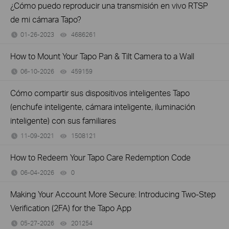
¿Cómo puedo reproducir una transmisión en vivo RTSP
de mi cámara Tapo?
01-26-2023
4686261
views
How to Mount Your Tapo Pan & Tilt Camera to a Wall
06-10-2026
459159
views
Cómo compartir sus dispositivos inteligentes Tapo
(enchufe inteligente, cámara inteligente, iluminación
inteligente) con sus familiares
11-09-2021
1508121
views
How to Redeem Your Tapo Care Redemption Code
06-04-2026
0
views
Making Your Account More Secure: Introducing Two-Step
Verification (2FA) for the Tapo App
05-27-2026
201254
views