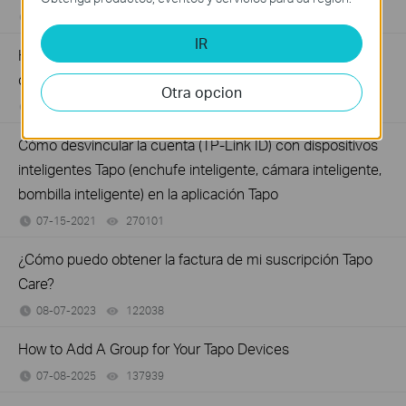
07-09-2025
121142
views
IR
How to use the Pan & Tilt function of the Tapo / Kasa
cameras on the Tapo App
Otra opcion
07-08-2025
233610
views
Cómo desvincular la cuenta (TP-Link ID) con dispositivos
inteligentes Tapo (enchufe inteligente, cámara inteligente,
bombilla inteligente) en la aplicación Tapo
07-15-2021
270101
views
¿Cómo puedo obtener la factura de mi suscripción Tapo
Care?
08-07-2023
122038
views
How to Add A Group for Your Tapo Devices
07-08-2025
137939
views