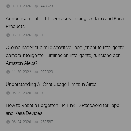
07-01-2026
448623
views
Announcement: IFTTT Services Ending for Tapo and Kasa
Products
06-30-2026
0
views
¿Cómo hacer que mi dispositivo Tapo (enchufe inteligente,
cámara inteligente, iluminación inteligente) funcione con
Amazon Alexa?
11-30-2022
977020
views
Understanding AI Chat Usage Limits in Aireal
06-29-2026
0
views
How to Reset a Forgotten TP-Link ID Password for Tapo
and Kasa Devices
06-24-2026
257567
views