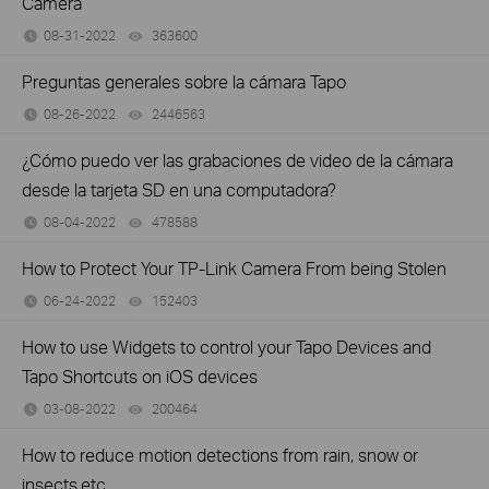
Camera
08-31-2022
363600
views
Preguntas generales sobre la cámara Tapo
08-26-2022
2446563
views
¿Cómo puedo ver las grabaciones de video de la cámara
desde la tarjeta SD en una computadora?
08-04-2022
478588
views
How to Protect Your TP-Link Camera From being Stolen
06-24-2022
152403
views
How to use Widgets to control your Tapo Devices and
Tapo Shortcuts on iOS devices
03-08-2022
200464
views
How to reduce motion detections from rain, snow or
insects,etc