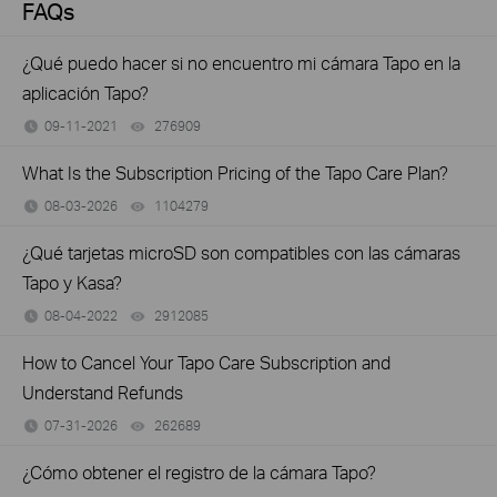
FAQs
¿Qué puedo hacer si no encuentro mi cámara Tapo en la
aplicación Tapo?
09-11-2021
276909
views
What Is the Subscription Pricing of the Tapo Care Plan?
08-03-2026
1104279
views
¿Qué tarjetas microSD son compatibles con las cámaras
Tapo y Kasa?
08-04-2022
2912085
views
How to Cancel Your Tapo Care Subscription and
Understand Refunds
07-31-2026
262689
views
¿Cómo obtener el registro de la cámara Tapo?