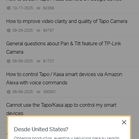
10-17-2025
82399
views
How to improve video clarity and quality of Tapo Camera
09-26-2025
84797
views
General questions about Pan & Tilt feature of TP-Link
Camera
09-09-2025
81737
views
How to control Tapo / Kasa smart devices via Amazon
Alexa with voice commands
08-08-2025
390561
views
Cannot use the Tapo/Kasa app to control my smart
devices
Close
07-09-2025
192224
views
Desde United States?
The most frequent asked questions about TP-Link Sales
Obtenga productos, eventos y servicios para su región.