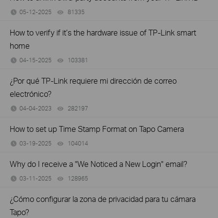
05-12-2025
81335
views
How to verify if it’s the hardware issue of TP-Link smart
home
04-15-2025
103381
views
¿Por qué TP-Link requiere mi dirección de correo
electrónico?
04-04-2023
282197
views
How to set up Time Stamp Format on Tapo Camera
03-19-2025
104014
views
Why do I receive a "We Noticed a New Login" email?
03-11-2025
128965
views
¿Cómo configurar la zona de privacidad para tu cámara
Tapo?