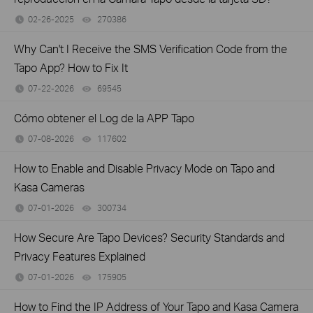
02-26-2025
270386
views
Why Can't I Receive the SMS Verification Code from the
Tapo App? How to Fix It
07-22-2026
69545
views
Cómo obtener el Log de la APP Tapo
07-08-2026
117602
views
How to Enable and Disable Privacy Mode on Tapo and
Kasa Cameras
07-01-2026
300734
views
How Secure Are Tapo Devices? Security Standards and
Privacy Features Explained
07-01-2026
175905
views
How to Find the IP Address of Your Tapo and Kasa Camera