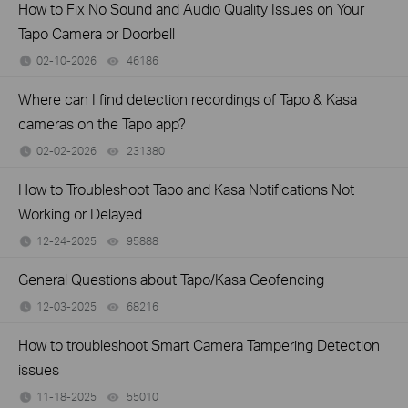
How to Fix No Sound and Audio Quality Issues on Your
Tapo Camera or Doorbell
02-10-2026
46186
views
Where can I find detection recordings of Tapo & Kasa
cameras on the Tapo app?
02-02-2026
231380
views
How to Troubleshoot Tapo and Kasa Notifications Not
Working or Delayed
12-24-2025
95888
views
General Questions about Tapo/Kasa Geofencing
12-03-2025
68216
views
How to troubleshoot Smart Camera Tampering Detection
issues
11-18-2025
55010
views