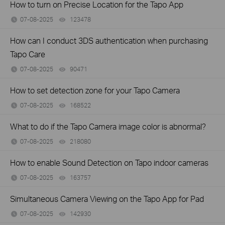
How to turn on Precise Location for the Tapo App
07-08-2025
123478
views
How can I conduct 3DS authentication when purchasing
Tapo Care
07-08-2025
90471
views
How to set detection zone for your Tapo Camera
07-08-2025
168522
views
What to do if the Tapo Camera image color is abnormal?
07-08-2025
218080
views
How to enable Sound Detection on Tapo indoor cameras
07-08-2025
163757
views
Simultaneous Camera Viewing on the Tapo App for Pad
07-08-2025
142930
views