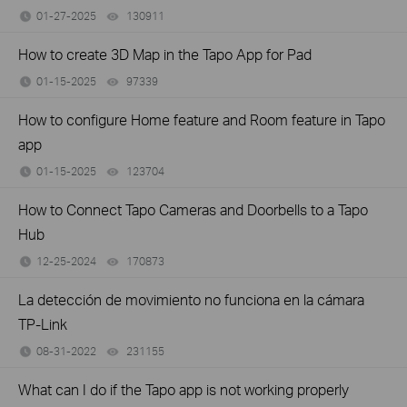
01-27-2025
130911
views
How to create 3D Map in the Tapo App for Pad
01-15-2025
97339
views
How to configure Home feature and Room feature in Tapo
app
01-15-2025
123704
views
How to Connect Tapo Cameras and Doorbells to a Tapo
Hub
12-25-2024
170873
views
La detección de movimiento no funciona en la cámara
TP-Link
08-31-2022
231155
views
What can I do if the Tapo app is not working properly