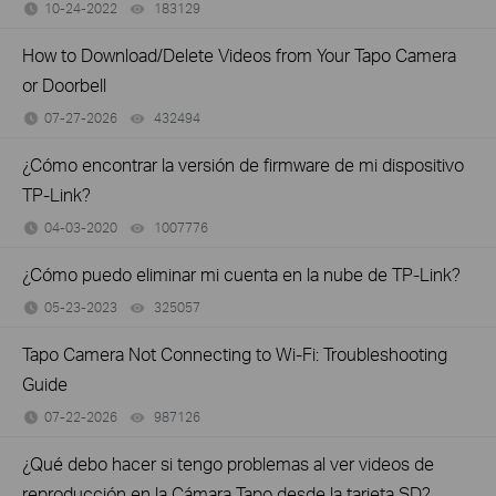
10-24-2022
183129
views
How to Download/Delete Videos from Your Tapo Camera
or Doorbell
07-27-2026
432494
views
¿Cómo encontrar la versión de firmware de mi dispositivo
TP-Link?
04-03-2020
1007776
views
¿Cómo puedo eliminar mi cuenta en la nube de TP-Link?
05-23-2023
325057
views
Tapo Camera Not Connecting to Wi-Fi: Troubleshooting
Guide
07-22-2026
987126
views
¿Qué debo hacer si tengo problemas al ver videos de
reproducción en la Cámara Tapo desde la tarjeta SD?