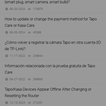
(smart plug, smart camera, smart bulb)?
09-20-2024
175879
views
How to update or change the payment method for Tapo
Care or Kasa Care
06-05-2024
45588
views
¿Cómo volver a registrar la cámara Tapo en otra cuenta (ID
de TP-Link)?
11-17-2022
236944
views
Información relacionada con la prueba gratuita de Tapo
Care
09-27-2022
268863
views
Tapo/Kasa Devices Appear Offline After Changing or
Resetting the Router
12-15-2023
274261
views