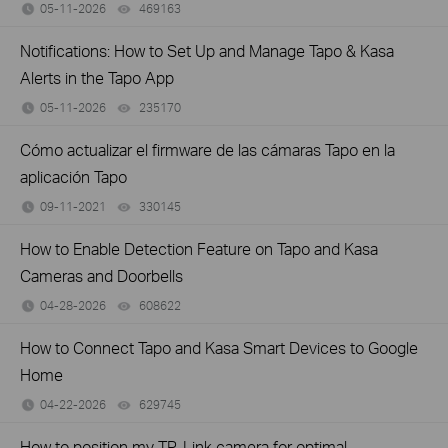
05-11-2026
469163
views
Notifications: How to Set Up and Manage Tapo & Kasa
Alerts in the Tapo App
05-11-2026
235170
views
Cómo actualizar el firmware de las cámaras Tapo en la
aplicación Tapo
09-11-2021
330145
views
How to Enable Detection Feature on Tapo and Kasa
Cameras and Doorbells
04-28-2026
608622
views
How to Connect Tapo and Kasa Smart Devices to Google
Home
04-22-2026
629745
views
How to position my TP-Link camera for optimal