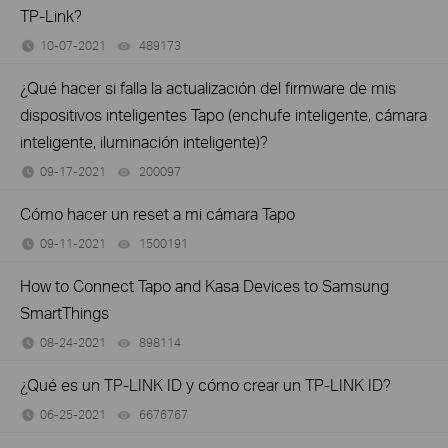
TP-Link?
10-07-2021
489173
views
¿Qué hacer si falla la actualización del firmware de mis
dispositivos inteligentes Tapo (enchufe inteligente, cámara
inteligente, iluminación inteligente)?
09-17-2021
200097
views
Cómo hacer un reset a mi cámara Tapo
09-11-2021
1500191
views
How to Connect Tapo and Kasa Devices to Samsung
SmartThings
08-24-2021
898114
views
¿Qué es un TP-LINK ID y cómo crear un TP-LINK ID?
06-25-2021
6676767
views