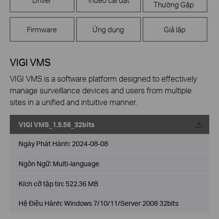
Thường Gặp
Firmware
Ứng dụng
Giả lập
VIGI VMS
VIGI VMS is a software platform designed to effectively
manage surveillance devices and users from multiple
sites in a unified and intuitive manner.
VIGI VMS_1.5.56_32bits
Về
Ngày Phát Hành:
2024-08-08
Ngôn Ngữ:
Multi-language
Kích cỡ tập tin:
522.36 MB
Hệ Điều Hành: Windows 7/10/11/Server 2008 32bits