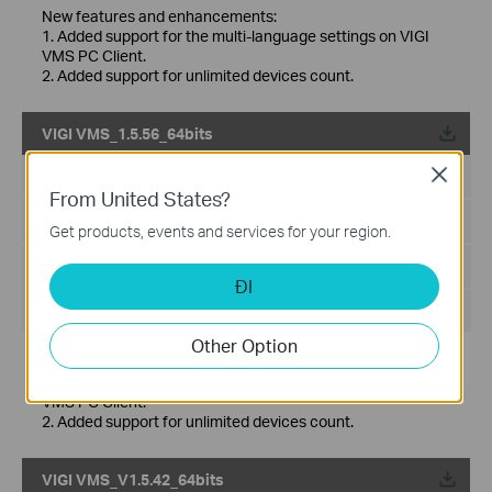
New features and enhancements:
1. Added support for the multi-language settings on VIGI
VMS PC Client.
2. Added support for unlimited devices count.
VIGI VMS_1.5.56_64bits
Về
Close
Ngày Phát Hành:
2024-08-08
From United States?
Ngôn Ngữ:
Multi-language
Get products, events and services for your region.
Kích cỡ tập tin:
559.83 MB
ĐI
Hệ Điều Hành: Windows 7/10/11/Server 2008 64bits
Other Option
New features and enhancements:
1. Added support for the multi-language settings on VIGI
VMS PC Client.
2. Added support for unlimited devices count.
VIGI VMS_V1.5.42_64bits
Về