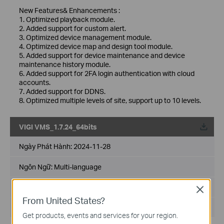
New Features& Enhancements :
1. Optimized playback module.
2. Added support for custom alert.
3. Optimized device management module.
4. Optimized device map and design tool module.
5. Added support for device maintenance and device
maintenance history module.
6. Added support for 2FA login authentication with cloud
accounts.
7. Added support for DDNS.
8. Optimized multiple levels of site, support up to 10 levels.
VIGI VMS_1.7.24_64bits
Về
Ngày Phát Hành:
2024-11-28
Ngôn Ngữ:
Multi-language
Kích cỡ tập tin:
530.77 MB
Close
From United States?
Hệ Điều Hành: Windows 7/10/11/Server 2008 64bits
Get products, events and services for your region.