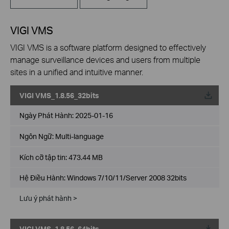
VIGI VMS
VIGI VMS is a software platform designed to effectively
manage surveillance devices and users from multiple
sites in a unified and intuitive manner.
VIGI VMS_1.8.56_32bits
Về
Ngày Phát Hành:
2025-01-16
Ngôn Ngữ:
Multi-language
Kích cỡ tập tin:
473.44 MB
Hệ Điều Hành: Windows 7/10/11/Server 2008 32bits
Lưu ý phát hành >
VIGI VMS_1.8.56_64bits