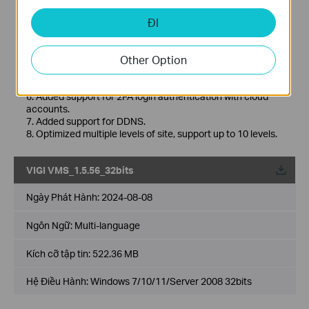
New Features& Enhancements :
ĐI
1. Optimized playback module.
2. Added support for custom alert.
3. Optimized device management module.
Other Option
4. Optimized device map and design tool module.
5. Added support for device maintenance and device
maintenance history module.
6. Added support for 2FA login authentication with cloud
accounts.
7. Added support for DDNS.
8. Optimized multiple levels of site, support up to 10 levels.
VIGI VMS_1.5.56_32bits
Về
Ngày Phát Hành:
2024-08-08
Ngôn Ngữ:
Multi-language
Kích cỡ tập tin:
522.36 MB
Hệ Điều Hành: Windows 7/10/11/Server 2008 32bits