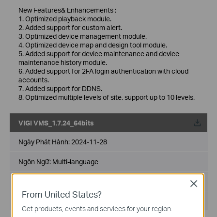
New Features& Enhancements :
1. Optimized playback module.
2. Added support for custom alert.
3. Optimized device management module.
4. Optimized device map and design tool module.
5. Added support for device maintenance and device
maintenance history module.
6. Added support for 2FA login authentication with cloud
accounts.
7. Added support for DDNS.
8. Optimized multiple levels of site, support up to 10 levels.
VIGI VMS_1.7.24_64bits
Về
Ngày Phát Hành:
2024-11-28
Ngôn Ngữ:
Multi-language
Kích cỡ tập tin:
530.77 MB
Close
From United States?
Hệ Điều Hành: Windows 7/10/11/Server 2008 64bits
Get products, events and services for your region.