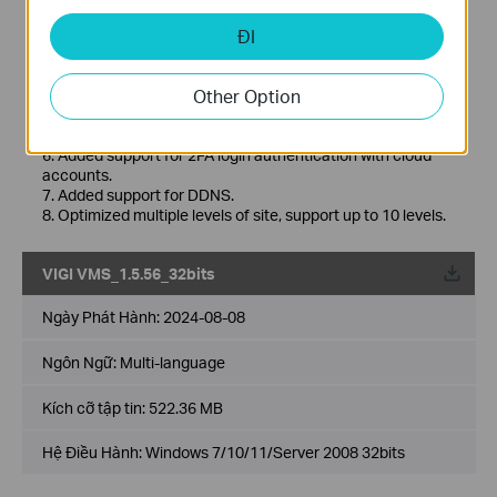
New Features& Enhancements :
ĐI
1. Optimized playback module.
2. Added support for custom alert.
3. Optimized device management module.
Other Option
4. Optimized device map and design tool module.
5. Added support for device maintenance and device
maintenance history module.
6. Added support for 2FA login authentication with cloud
accounts.
7. Added support for DDNS.
8. Optimized multiple levels of site, support up to 10 levels.
VIGI VMS_1.5.56_32bits
Về
Ngày Phát Hành:
2024-08-08
Ngôn Ngữ:
Multi-language
Kích cỡ tập tin:
522.36 MB
Hệ Điều Hành: Windows 7/10/11/Server 2008 32bits