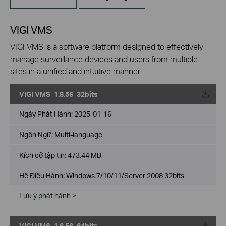
VIGI VMS
VIGI VMS is a software platform designed to effectively
manage surveillance devices and users from multiple
sites in a unified and intuitive manner.
VIGI VMS_1.8.56_32bits
Về
Ngày Phát Hành:
2025-01-16
Ngôn Ngữ:
Multi-language
Kích cỡ tập tin:
473.44 MB
Hệ Điều Hành: Windows 7/10/11/Server 2008 32bits
Lưu ý phát hành >
VIGI VMS_1.8.56_64bits