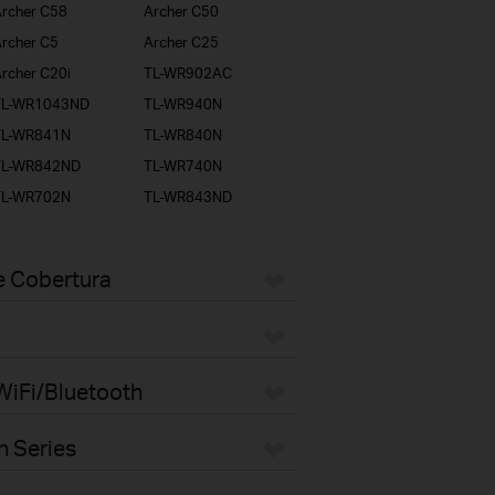
rcher C58
Archer C50
rcher C5
Archer C25
rcher C20i
TL-WR902AC
TL-WR1043ND
TL-WR940N
TL-WR841N
TL-WR840N
TL-WR842ND
TL-WR740N
TL-WR702N
TL-WR843ND
e Cobertura
WiFi/Bluetooth
n Series