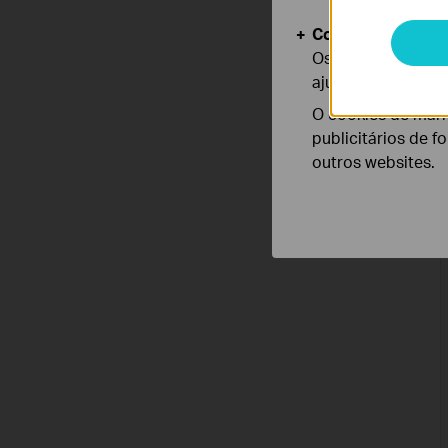
Cookies de Anális
Os cookies de ana
ajustar a funciona
O cookies de mark
publicitários de f
outros websites.