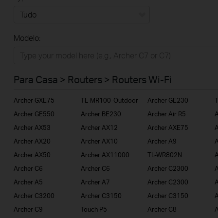
Tudo
Modelo:
Para Casa
Smart Home
Para Casa > Routers > Routers Wi-Fi
Empresas
Archer GXE75
TL-MR100-Outdoor
Archer GE230
ISP
Archer GE550
Archer BE230
Archer Air R5
A
Archer AX53
Archer AX12
Archer AXE75
A
Archer AX20
Archer AX10
Archer A9
A
Archer AX50
Archer AX11000
TL-WR802N
A
Archer C6
Archer C6
Archer C2300
A
Archer A5
Archer A7
Archer C2300
Archer C3200
Archer C3150
Archer C3150
A
Archer C9
Touch P5
Archer C8
A