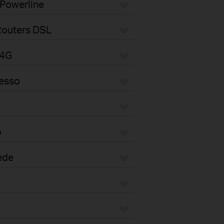
 Powerline
Routers DSL
/4G
cesso
o
ede