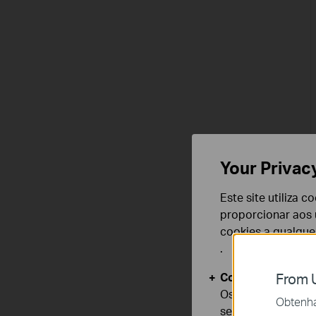
Your Privac
Este site utiliza 
proporcionar aos u
cookies a qualqu
.
Cookies Básicos
From U
Os cookies são ne
Obtenha 
seus sistemas.