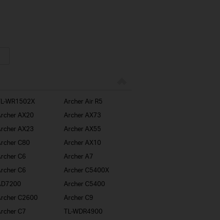
TL-WR1502X
Archer Air R5
rcher AX20
Archer AX73
rcher AX23
Archer AX55
rcher C80
Archer AX10
rcher C6
Archer A7
rcher C6
Archer C5400X
AD7200
Archer C5400
rcher C2600
Archer C9
rcher C7
TL-WDR4900