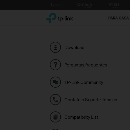
Click
to
TP-Link, Reliably Smart
skip
PARA CASA
the
navigation
bar
Download
Perguntas frequentes
TP-Link Community
Contate o Suporte Técnico
Compatibility List