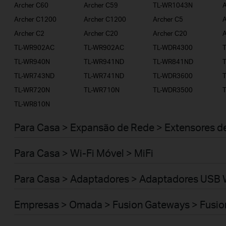
Archer C60
Archer C59
TL-WR1043N
A
Archer C1200
Archer C1200
Archer C5
A
Archer C2
Archer C20
Archer C20
A
TL-WR902AC
TL-WR902AC
TL-WDR4300
TL-WR940N
TL-WR941ND
TL-WR841ND
TL-WR743ND
TL-WR741ND
TL-WDR3600
TL-WR720N
TL-WR710N
TL-WDR3500
TL-WR810N
Para Casa > Expansão de Rede > Extensores d
Para Casa > Wi-Fi Móvel > MiFi
Para Casa > Adaptadores > Adaptadores USB 
Empresas > Omada > Fusion Gateways > Fusio