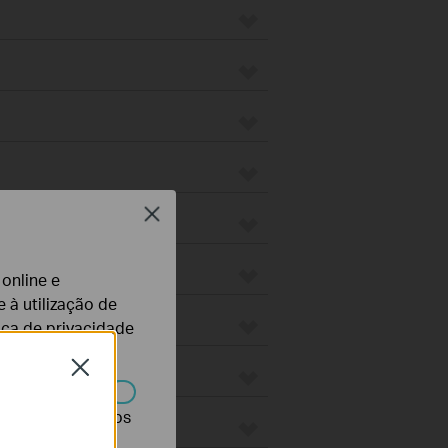
Close
 online e
 à utilização de
tica de privacidade
Close
r desativados nos