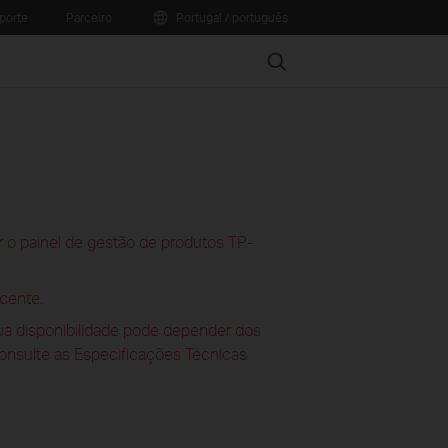
porte
Parceiro
Portugal / português
Search
 o painel de gestão de produtos TP-
cente.
sua disponibilidade pode depender dos
consulte as Especificações Técnicas