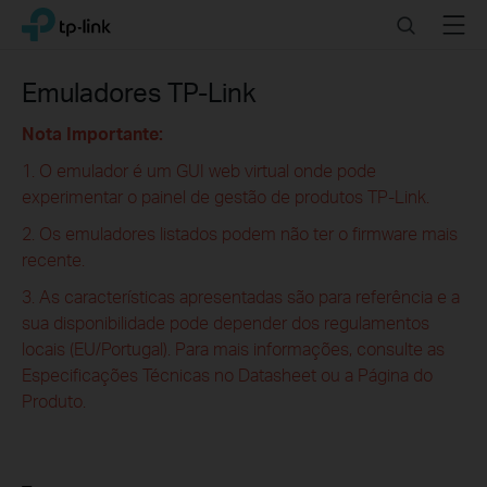
Click
Search
Menu
TP-Link, Reliably Smart
to
skip
the
Emuladores TP-Link
navigation
bar
Nota Importante:
1. O emulador é um GUI web virtual onde pode
experimentar o painel de gestão de produtos TP-Link.
2. Os emuladores listados podem não ter o firmware mais
recente.
3. As características apresentadas são para referência e a
sua disponibilidade pode depender dos regulamentos
locais (EU/Portugal). Para mais informações, consulte as
Especificações Técnicas no Datasheet ou a Página do
Produto.