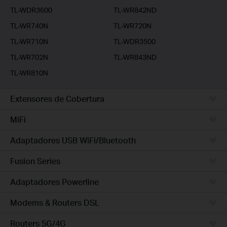
TL-WDR3600
TL-WR842ND
TL-WR740N
TL-WR720N
TL-WR710N
TL-WDR3500
TL-WR702N
TL-WR843ND
TL-WR810N
Extensores de Cobertura
MiFi
Adaptadores USB WiFi/Bluetooth
Fusion Series
Adaptadores Powerline
Modems & Routers DSL
Routers 5G/4G