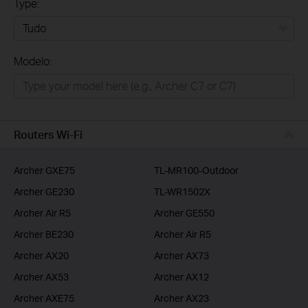
Type:
Tudo
Modelo:
Para Casa
Smart Home
Empresas
Routers Wi-Fi
ISP
Archer GXE75
TL-MR100-Outdoor
Archer GE230
TL-WR1502X
Archer Air R5
Archer GE550
Archer BE230
Archer Air R5
Archer AX20
Archer AX73
Archer AX53
Archer AX12
Archer AXE75
Archer AX23