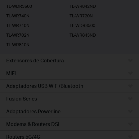
TL-WDR3600
TL-WR842ND
TL-WR740N
TL-WR720N
TL-WR710N
TL-WDR3500
TL-WR702N
TL-WR843ND
TL-WR810N
Extensores de Cobertura
MiFi
Adaptadores USB WiFi/Bluetooth
Fusion Series
Adaptadores Powerline
Modems & Routers DSL
Routers 5G/4G