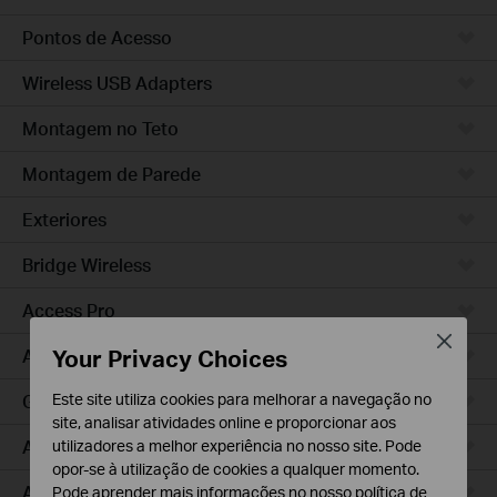
Pontos de Acesso
Wireless USB Adapters
Montagem no Teto
Montagem de Parede
Exteriores
Bridge Wireless
Access Pro
Close
Your Privacy Choices
Access Plus
Este site utiliza cookies para melhorar a navegação no
GPON
site, analisar atividades online e proporcionar aos
Agile
utilizadores a melhor experiência no nosso site. Pode
opor-se à utilização de cookies a qualquer momento.
Access
Pode aprender mais informações no nosso
política de