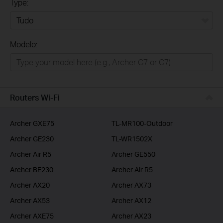
Type:
Tudo
Modelo:
Para Casa
Smart Home
Empresas
Routers Wi-Fi
ISP
Archer GXE75
TL-MR100-Outdoor
Archer GE230
TL-WR1502X
Archer Air R5
Archer GE550
Archer BE230
Archer Air R5
Archer AX20
Archer AX73
Archer AX53
Archer AX12
Archer AXE75
Archer AX23