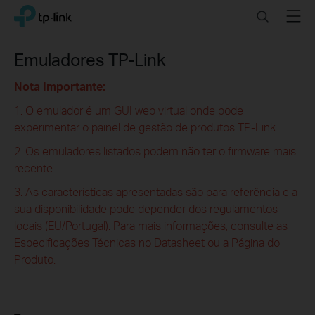
Click
Search
Menu
TP-Link, Reliably Smart
to
skip
the
Emuladores TP-Link
navigation
bar
Nota Importante:
1. O emulador é um GUI web virtual onde pode
experimentar o painel de gestão de produtos TP-Link.
2. Os emuladores listados podem não ter o firmware mais
recente.
3. As características apresentadas são para referência e a
sua disponibilidade pode depender dos regulamentos
locais (EU/Portugal). Para mais informações, consulte as
Especificações Técnicas no Datasheet ou a Página do
Produto.