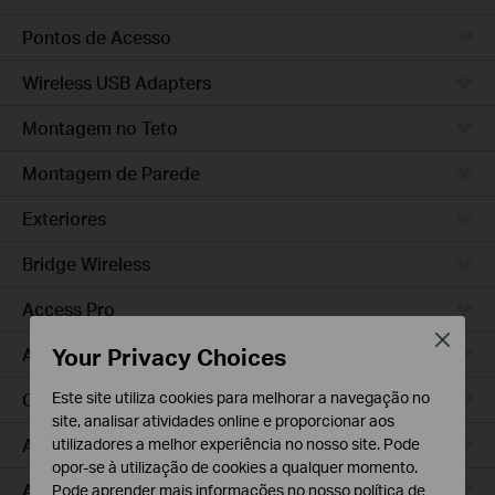
Pontos de Acesso
Wireless USB Adapters
Montagem no Teto
Montagem de Parede
Exteriores
Bridge Wireless
Access Pro
Close
Your Privacy Choices
Access Plus
Este site utiliza cookies para melhorar a navegação no
GPON
site, analisar atividades online e proporcionar aos
Agile
utilizadores a melhor experiência no nosso site. Pode
opor-se à utilização de cookies a qualquer momento.
Access
Pode aprender mais informações no nosso
política de