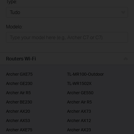
Type:
Tudo
Modelo:
Para Casa
Smart Home
Empresas
Routers Wi-Fi
ISP
Archer GXE75
TL-MR100-Outdoor
Archer GE230
TL-WR1502X
Archer Air R5
Archer GE550
Archer BE230
Archer Air R5
Archer AX20
Archer AX73
Archer AX53
Archer AX12
Archer AXE75
Archer AX23