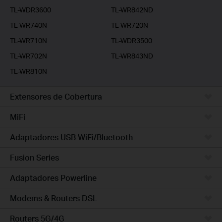
TL-WDR3600
TL-WR842ND
TL-WR740N
TL-WR720N
TL-WR710N
TL-WDR3500
TL-WR702N
TL-WR843ND
TL-WR810N
Extensores de Cobertura
MiFi
Adaptadores USB WiFi/Bluetooth
Fusion Series
Adaptadores Powerline
Modems & Routers DSL
Routers 5G/4G