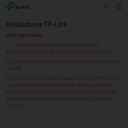
Click
Search
Menu
TP-Link, Reliably Smart
to
skip
the
Emuladores TP-Link
navigation
bar
Nota Importante:
1. O emulador é um GUI web virtual onde pode
experimentar o painel de gestão de produtos TP-Link.
2. Os emuladores listados podem não ter o firmware mais
recente.
3. As características apresentadas são para referência e a
sua disponibilidade pode depender dos regulamentos
locais (EU/Portugal). Para mais informações, consulte as
Especificações Técnicas no Datasheet ou a Página do
Produto.