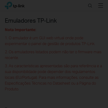
Click
Search
Menu
TP-Link, Reliably Smart
to
skip
the
Emuladores TP-Link
navigation
bar
Nota Importante:
1. O emulador é um GUI web virtual onde pode
experimentar o painel de gestão de produtos TP-Link.
2. Os emuladores listados podem não ter o firmware mais
recente.
3. As características apresentadas são para referência e a
sua disponibilidade pode depender dos regulamentos
locais (EU/Portugal). Para mais informações, consulte as
Especificações Técnicas no Datasheet ou a Página do
Produto.