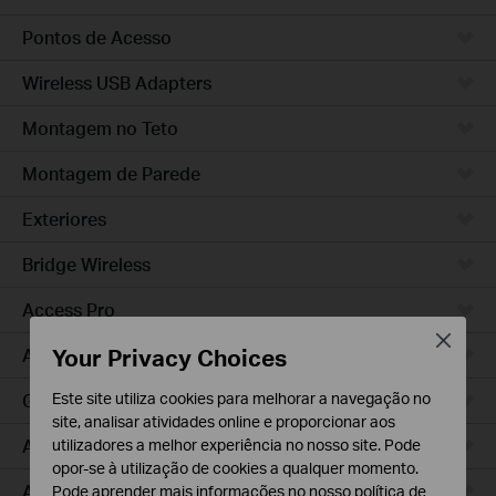
Pontos de Acesso
Wireless USB Adapters
Montagem no Teto
Montagem de Parede
Exteriores
Bridge Wireless
Access Pro
Close
Your Privacy Choices
Access Plus
Este site utiliza cookies para melhorar a navegação no
GPON
site, analisar atividades online e proporcionar aos
Agile
utilizadores a melhor experiência no nosso site. Pode
opor-se à utilização de cookies a qualquer momento.
Access
Pode aprender mais informações no nosso
política de