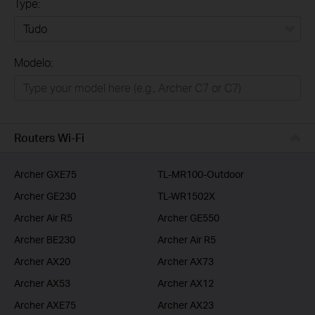
Type:
Tudo
Modelo:
Para Casa
Smart Home
Empresas
Routers Wi-Fi
ISP
Archer GXE75
TL-MR100-Outdoor
Archer GE230
TL-WR1502X
Archer Air R5
Archer GE550
Archer BE230
Archer Air R5
Archer AX20
Archer AX73
Archer AX53
Archer AX12
Archer AXE75
Archer AX23