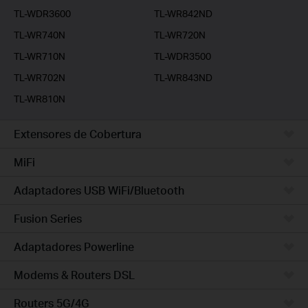
TL-WDR3600
TL-WR842ND
TL-WR740N
TL-WR720N
TL-WR710N
TL-WDR3500
TL-WR702N
TL-WR843ND
TL-WR810N
Extensores de Cobertura
MiFi
Adaptadores USB WiFi/Bluetooth
Fusion Series
Adaptadores Powerline
Modems & Routers DSL
Routers 5G/4G