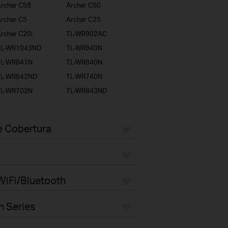
rcher C58
Archer C50
rcher C5
Archer C25
rcher C20i
TL-WR902AC
TL-WR1043ND
TL-WR940N
TL-WR841N
TL-WR840N
TL-WR842ND
TL-WR740N
TL-WR702N
TL-WR843ND
e Cobertura
WiFi/Bluetooth
n Series