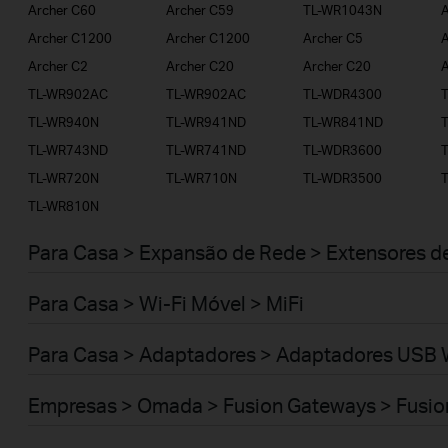
Archer C60
Archer C59
TL-WR1043N
A
Archer C1200
Archer C1200
Archer C5
A
Archer C2
Archer C20
Archer C20
A
TL-WR902AC
TL-WR902AC
TL-WDR4300
TL-WR940N
TL-WR941ND
TL-WR841ND
TL-WR743ND
TL-WR741ND
TL-WDR3600
TL-WR720N
TL-WR710N
TL-WDR3500
TL-WR810N
Para Casa > Expansão de Rede > Extensores d
Para Casa > Wi-Fi Móvel > MiFi
Para Casa > Adaptadores > Adaptadores USB 
Empresas > Omada > Fusion Gateways > Fusio