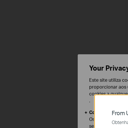
Your Privac
Este site utiliza 
proporcionar aos u
cookies a qualqu
.
Cookies Básicos
From U
Os cookies são ne
Obtenha 
seus sistemas.