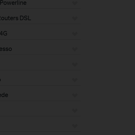
 Powerline
Routers DSL
/4G
cesso
o
ede