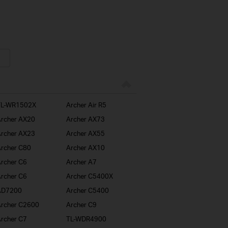
TL-WR1502X
Archer Air R5
rcher AX20
Archer AX73
rcher AX23
Archer AX55
rcher C80
Archer AX10
rcher C6
Archer A7
rcher C6
Archer C5400X
AD7200
Archer C5400
rcher C2600
Archer C9
rcher C7
TL-WDR4900