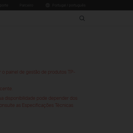
porte
Parceiro
Portugal / português
Search
 o painel de gestão de produtos TP-
cente.
sua disponibilidade pode depender dos
consulte as Especificações Técnicas