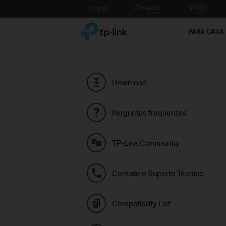
Click
to
TP-Link, Reliably Smart
skip
PARA CASA
the
navigation
bar
Download
Perguntas frequentes
TP-Link Community
Contate o Suporte Técnico
Compatibility List