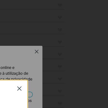
Close
 online e
 à utilização de
tica de privacidade
Close
r desativados nos