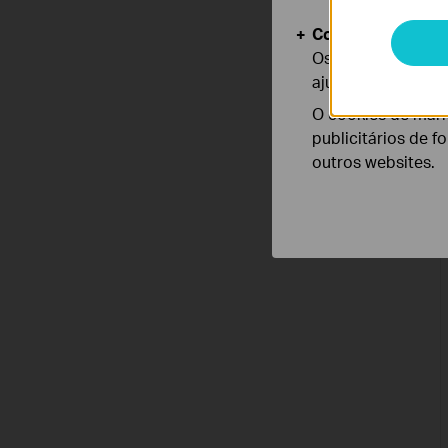
Cookies de Anális
Os cookies de ana
ajustar a funciona
O cookies de mark
publicitários de f
outros websites.