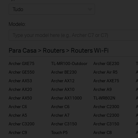
Tudo
Modelo:
Para Casa
Smart Home
Para Casa > Routers > Routers Wi-Fi
Empresas
Archer GXE75
TL-MR100-Outdoor
Archer GE230
ISP
Archer GE550
Archer BE230
Archer Air R5
A
Archer AX53
Archer AX12
Archer AXE75
A
Archer AX20
Archer AX10
Archer A9
A
Archer AX50
Archer AX11000
TL-WR802N
A
Archer C6
Archer C6
Archer C2300
A
Archer A5
Archer A7
Archer C2300
Archer C3200
Archer C3150
Archer C3150
A
Archer C9
Touch P5
Archer C8
A