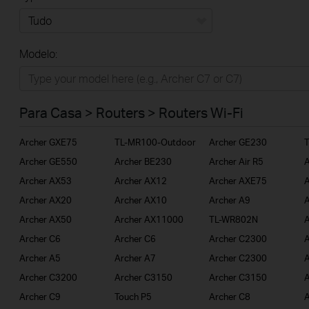
Tudo
Modelo:
Para Casa
Smart Home
Para Casa > Routers > Routers Wi-Fi
Empresas
Archer GXE75
TL-MR100-Outdoor
Archer GE230
ISP
Archer GE550
Archer BE230
Archer Air R5
A
Archer AX53
Archer AX12
Archer AXE75
A
Archer AX20
Archer AX10
Archer A9
A
Archer AX50
Archer AX11000
TL-WR802N
A
Archer C6
Archer C6
Archer C2300
A
Archer A5
Archer A7
Archer C2300
Archer C3200
Archer C3150
Archer C3150
A
Archer C9
Touch P5
Archer C8
A