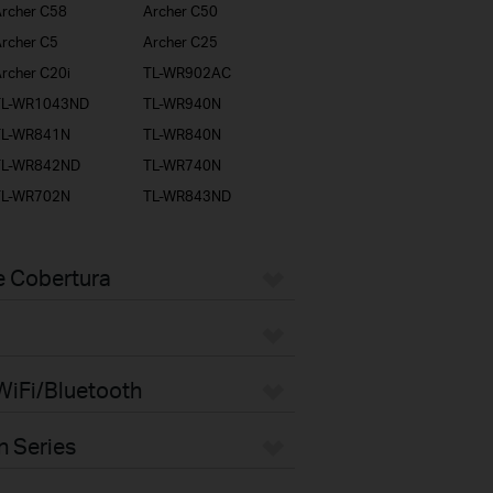
rcher C58
Archer C50
rcher C5
Archer C25
rcher C20i
TL-WR902AC
TL-WR1043ND
TL-WR940N
TL-WR841N
TL-WR840N
TL-WR842ND
TL-WR740N
TL-WR702N
TL-WR843ND
e Cobertura
WiFi/Bluetooth
n Series