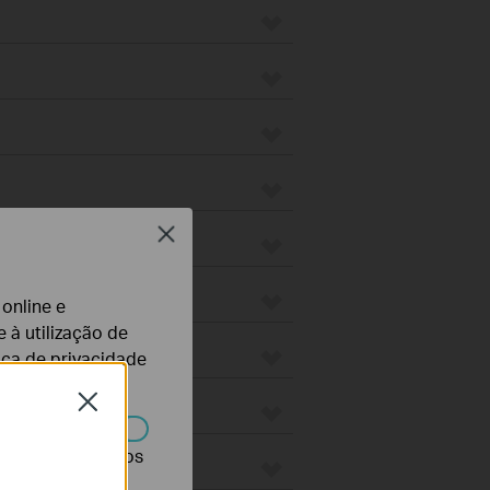
Close
 online e
 à utilização de
tica de privacidade
Close
r desativados nos