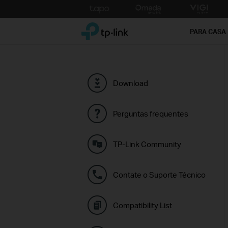
Click
to
TP-Link, Reliably Smart
skip
PARA CASA
the
navigation
bar
Download
Perguntas frequentes
TP-Link Community
Contate o Suporte Técnico
Compatibility List