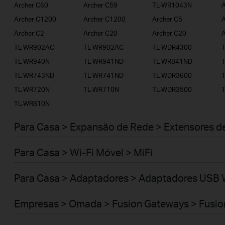
Archer C60
Archer C59
TL-WR1043N
A
Archer C1200
Archer C1200
Archer C5
A
Archer C2
Archer C20
Archer C20
A
TL-WR902AC
TL-WR902AC
TL-WDR4300
TL-WR940N
TL-WR941ND
TL-WR841ND
TL-WR743ND
TL-WR741ND
TL-WDR3600
TL-WR720N
TL-WR710N
TL-WDR3500
TL-WR810N
Para Casa > Expansão de Rede > Extensores d
Para Casa > Wi-Fi Móvel > MiFi
Para Casa > Adaptadores > Adaptadores USB 
Empresas > Omada > Fusion Gateways > Fusio