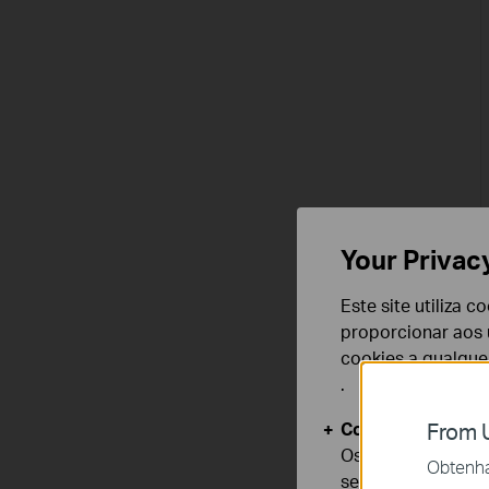
Your Privac
Este site utiliza 
proporcionar aos u
cookies a qualqu
.
Cookies Básicos
From U
Os cookies são ne
Obtenha 
seus sistemas.