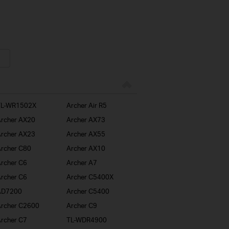
TL-WR1502X
Archer Air R5
rcher AX20
Archer AX73
rcher AX23
Archer AX55
rcher C80
Archer AX10
rcher C6
Archer A7
rcher C6
Archer C5400X
AD7200
Archer C5400
rcher C2600
Archer C9
rcher C7
TL-WDR4900