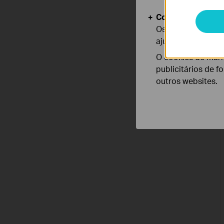
Cookies de Anális
Os cookies de ana
ajustar a funciona
O cookies de mark
publicitários de f
outros websites.