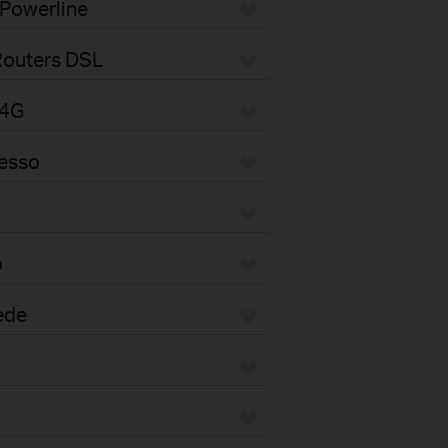
 Powerline
Routers DSL
/4G
cesso
o
ede