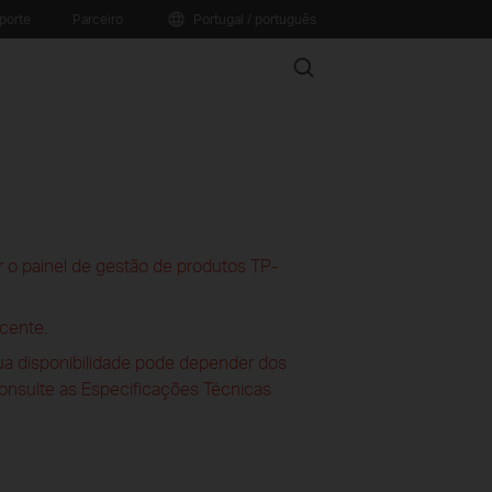
porte
Parceiro
Portugal / português
Search
 o painel de gestão de produtos TP-
cente.
sua disponibilidade pode depender dos
consulte as Especificações Técnicas