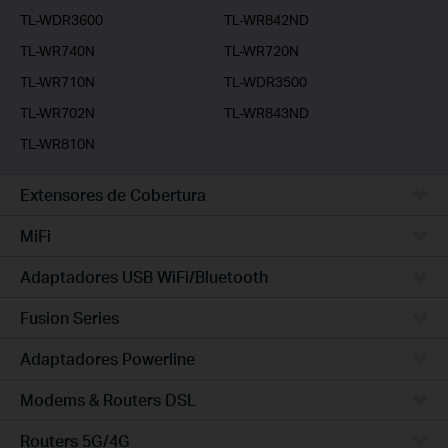
TL-WDR3600
TL-WR842ND
TL-WR740N
TL-WR720N
TL-WR710N
TL-WDR3500
TL-WR702N
TL-WR843ND
TL-WR810N
Extensores de Cobertura
MiFi
Adaptadores USB WiFi/Bluetooth
Fusion Series
Adaptadores Powerline
Modems & Routers DSL
Routers 5G/4G