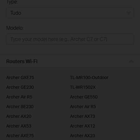
Type:
Tudo
Modelo:
Para Casa
Smart Home
Empresas
Routers Wi-Fi
ISP
Archer GXE75
TL-MR100-Outdoor
Archer GE230
TL-WR1502X
Archer Air R5
Archer GE550
Archer BE230
Archer Air R5
Archer AX20
Archer AX73
Archer AX53
Archer AX12
Archer AXE75
Archer AX23