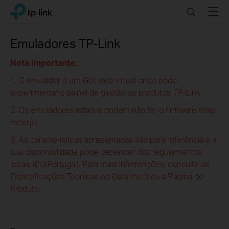
Click
Search
Menu
TP-Link, Reliably Smart
to
skip
the
Emuladores TP-Link
navigation
bar
Nota Importante:
1. O emulador é um GUI web virtual onde pode
experimentar o painel de gestão de produtos TP-Link.
2. Os emuladores listados podem não ter o firmware mais
recente.
3. As características apresentadas são para referência e a
sua disponibilidade pode depender dos regulamentos
locais (EU/Portugal). Para mais informações, consulte as
Especificações Técnicas no Datasheet ou a Página do
Produto.