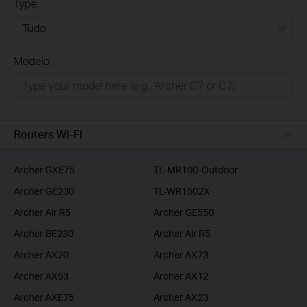
Type:
Tudo
Modelo:
Para Casa
Smart Home
Empresas
Routers Wi-Fi
ISP
Archer GXE75
TL-MR100-Outdoor
Archer GE230
TL-WR1502X
Archer Air R5
Archer GE550
Archer BE230
Archer Air R5
Archer AX20
Archer AX73
Archer AX53
Archer AX12
Archer AXE75
Archer AX23