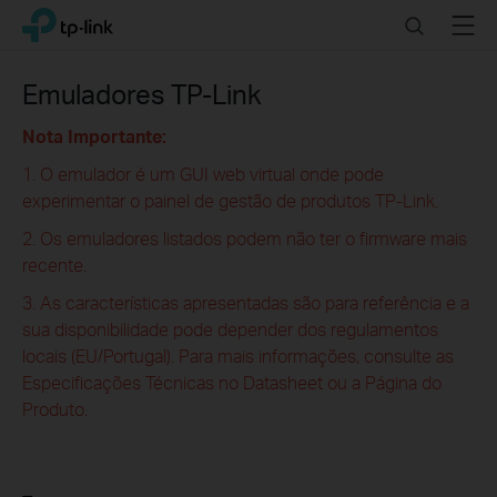
Click
Search
Menu
TP-Link, Reliably Smart
to
skip
the
Emuladores TP-Link
navigation
bar
Nota Importante:
1. O emulador é um GUI web virtual onde pode
experimentar o painel de gestão de produtos TP-Link.
2. Os emuladores listados podem não ter o firmware mais
recente.
3. As características apresentadas são para referência e a
sua disponibilidade pode depender dos regulamentos
locais (EU/Portugal). Para mais informações, consulte as
Especificações Técnicas no Datasheet ou a Página do
Produto.