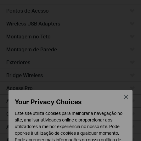
Pontos de Acesso
Wireless USB Adapters
Montagem no Teto
Montagem de Parede
Exteriores
Bridge Wireless
Access Pro
Close
Your Privacy Choices
Access Plus
Este site utiliza cookies para melhorar a navegação no
GPON
site, analisar atividades online e proporcionar aos
Agile
utilizadores a melhor experiência no nosso site. Pode
opor-se à utilização de cookies a qualquer momento.
Access
Pode aprender mais informações no nosso
política de