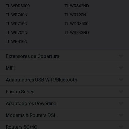
TL-WDR3600
TL-WR842ND
TL-WR740N
TL-WR720N
TL-WR710N
TL-WDR3500
TL-WR702N
TL-WR843ND
TL-WR810N
Extensores de Cobertura
MiFi
Adaptadores USB WiFi/Bluetooth
Fusion Series
Adaptadores Powerline
Modems & Routers DSL
Routers 5G/4G