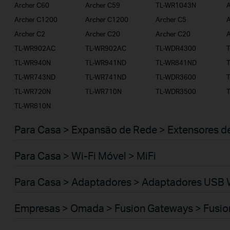
Archer C60
Archer C59
TL-WR1043N
A
Archer C1200
Archer C1200
Archer C5
A
Archer C2
Archer C20
Archer C20
A
TL-WR902AC
TL-WR902AC
TL-WDR4300
TL-WR940N
TL-WR941ND
TL-WR841ND
TL-WR743ND
TL-WR741ND
TL-WDR3600
TL-WR720N
TL-WR710N
TL-WDR3500
TL-WR810N
Para Casa > Expansão de Rede > Extensores d
Para Casa > Wi-Fi Móvel > MiFi
Para Casa > Adaptadores > Adaptadores USB 
Empresas > Omada > Fusion Gateways > Fusio