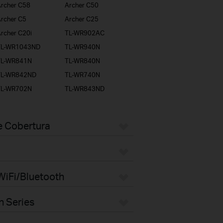
rcher C58
Archer C50
rcher C5
Archer C25
rcher C20i
TL-WR902AC
TL-WR1043ND
TL-WR940N
TL-WR841N
TL-WR840N
TL-WR842ND
TL-WR740N
TL-WR702N
TL-WR843ND
e Cobertura
WiFi/Bluetooth
n Series