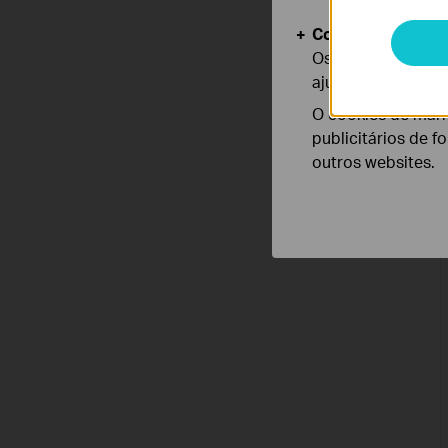
Cookies de Anális
Os cookies de ana
ajustar a funciona
O cookies de mark
publicitários de f
outros websites.