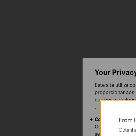
Your Privac
Este site utiliza 
proporcionar aos u
cookies a qualqu
.
Cookies Básicos
From U
Os cookies são ne
Obtenha 
seus sistemas.