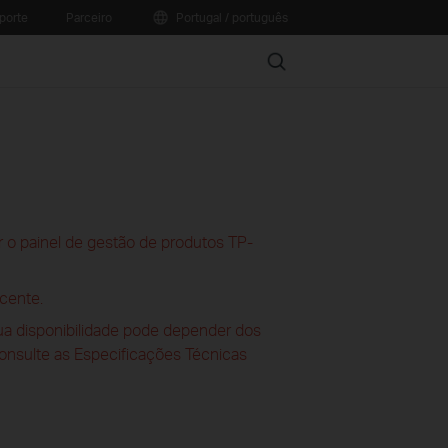
porte
Parceiro
Portugal / português
Search
 o painel de gestão de produtos TP-
cente.
sua disponibilidade pode depender dos
consulte as Especificações Técnicas