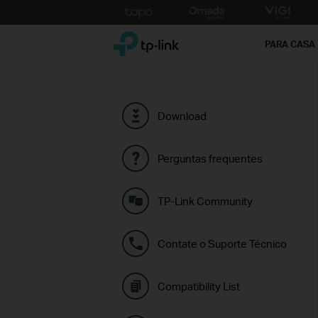
Click
to
TP-Link, Reliably Smart
skip
PARA CASA
the
navigation
bar
Download
Perguntas frequentes
TP-Link Community
Contate o Suporte Técnico
Compatibility List