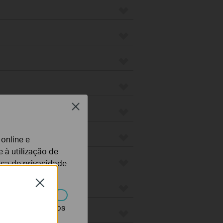
Close
 online e
 à utilização de
tica de privacidade
Close
r desativados nos