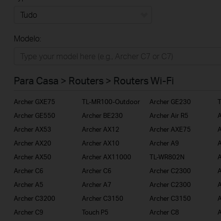
Tudo
Modelo:
Para Casa
Smart Home
Para Casa > Routers > Routers Wi-Fi
Empresas
Archer GXE75
TL-MR100-Outdoor
Archer GE230
ISP
Archer GE550
Archer BE230
Archer Air R5
A
Archer AX53
Archer AX12
Archer AXE75
A
Archer AX20
Archer AX10
Archer A9
A
Archer AX50
Archer AX11000
TL-WR802N
A
Archer C6
Archer C6
Archer C2300
A
Archer A5
Archer A7
Archer C2300
Archer C3200
Archer C3150
Archer C3150
A
Archer C9
Touch P5
Archer C8
A