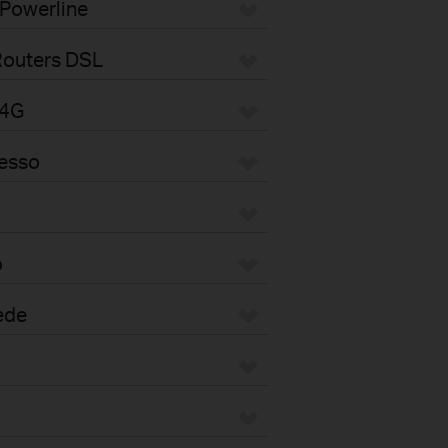
 Powerline
Routers DSL
/4G
cesso
o
ede