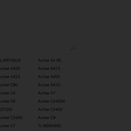
TL-WR1502X
Archer Air R5
rcher AX20
Archer AX73
rcher AX23
Archer AX55
rcher C80
Archer AX10
rcher C6
Archer A7
rcher C6
Archer C5400X
AD7200
Archer C5400
rcher C2600
Archer C9
rcher C7
TL-WDR4900