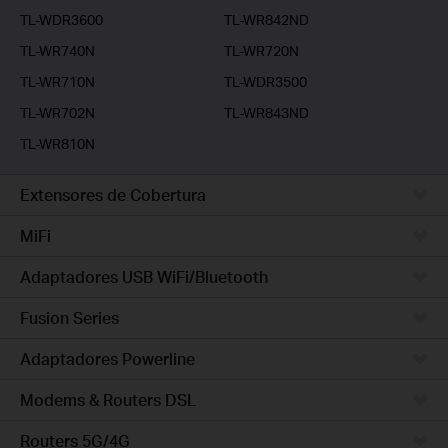
TL-WDR3600
TL-WR842ND
TL-WR740N
TL-WR720N
TL-WR710N
TL-WDR3500
TL-WR702N
TL-WR843ND
TL-WR810N
Extensores de Cobertura
MiFi
Adaptadores USB WiFi/Bluetooth
Fusion Series
Adaptadores Powerline
Modems & Routers DSL
Routers 5G/4G