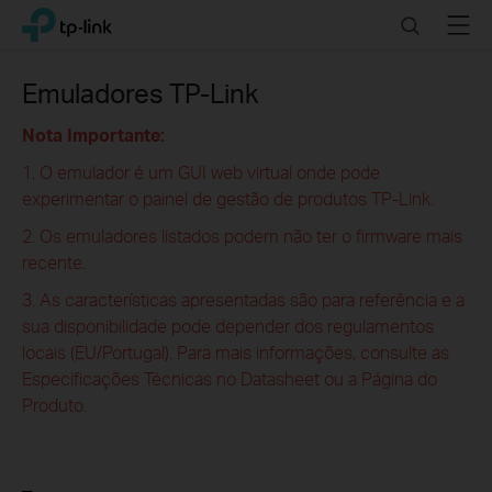
Click
Search
Menu
TP-Link, Reliably Smart
to
skip
the
Emuladores TP-Link
navigation
bar
Nota Importante:
1. O emulador é um GUI web virtual onde pode
experimentar o painel de gestão de produtos TP-Link.
2. Os emuladores listados podem não ter o firmware mais
recente.
3. As características apresentadas são para referência e a
sua disponibilidade pode depender dos regulamentos
locais (EU/Portugal). Para mais informações, consulte as
Especificações Técnicas no Datasheet ou a Página do
Produto.