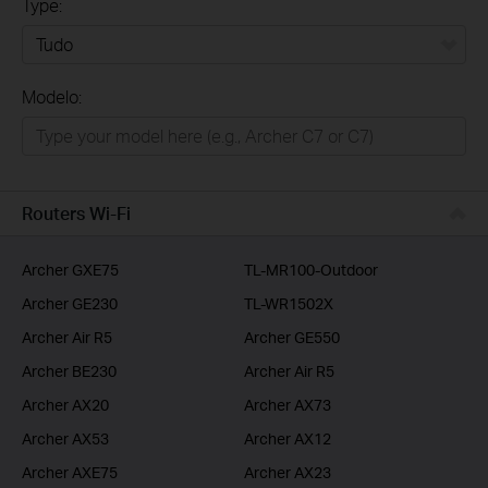
Type:
Tudo
Modelo:
Para Casa
Smart Home
Empresas
Routers Wi-Fi
ISP
Archer GXE75
TL-MR100-Outdoor
Archer GE230
TL-WR1502X
Archer Air R5
Archer GE550
Archer BE230
Archer Air R5
Archer AX20
Archer AX73
Archer AX53
Archer AX12
Archer AXE75
Archer AX23