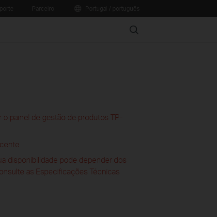
porte
Parceiro
Portugal / português
Search
 o painel de gestão de produtos TP-
cente.
sua disponibilidade pode depender dos
consulte as Especificações Técnicas