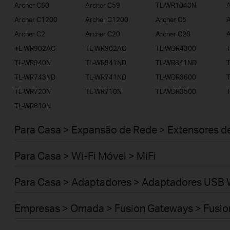
Archer C60
Archer C59
TL-WR1043N
A
Archer C1200
Archer C1200
Archer C5
A
Archer C2
Archer C20
Archer C20
A
TL-WR902AC
TL-WR902AC
TL-WDR4300
TL-WR940N
TL-WR941ND
TL-WR841ND
TL-WR743ND
TL-WR741ND
TL-WDR3600
TL-WR720N
TL-WR710N
TL-WDR3500
TL-WR810N
Para Casa > Expansão de Rede > Extensores d
Para Casa > Wi-Fi Móvel > MiFi
Para Casa > Adaptadores > Adaptadores USB 
Empresas > Omada > Fusion Gateways > Fusio