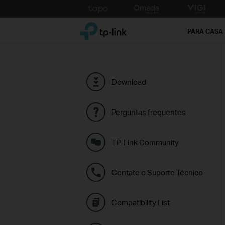
Click
to
TP-Link, Reliably Smart
skip
PARA CASA
the
navigation
bar
Download
Perguntas frequentes
TP-Link Community
Contate o Suporte Técnico
Compatibility List