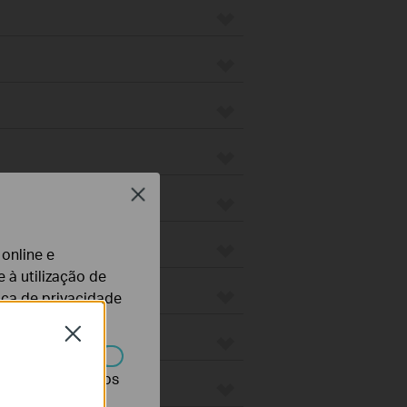
Close
 online e
 à utilização de
tica de privacidade
Close
r desativados nos