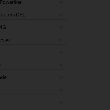
 Powerline
Routers DSL
/4G
cesso
o
ede