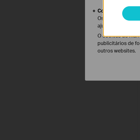
Cookies de Anális
Os cookies de ana
ajustar a funciona
O cookies de mark
publicitários de f
outros websites.