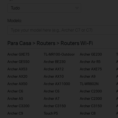
Tudo
Modelo:
Para Casa
Smart Home
Para Casa > Routers > Routers Wi-Fi
Empresas
Archer GXE75
TL-MR100-Outdoor
Archer GE230
ISP
Archer GE550
Archer BE230
Archer Air R5
A
Archer AX53
Archer AX12
Archer AXE75
A
Archer AX20
Archer AX10
Archer A9
A
Archer AX50
Archer AX11000
TL-WR802N
A
Archer C6
Archer C6
Archer C2300
A
Archer A5
Archer A7
Archer C2300
Archer C3200
Archer C3150
Archer C3150
A
Archer C9
Touch P5
Archer C8
A