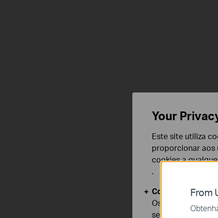
Your Privac
Este site utiliza 
proporcionar aos u
cookies a qualqu
.
Cookies Básicos
From U
Os cookies são ne
Obtenha 
seus sistemas.