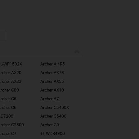
TL-WR1502X
Archer Air R5
rcher AX20
Archer AX73
rcher AX23
Archer AX55
rcher C80
Archer AX10
rcher C6
Archer A7
rcher C6
Archer C5400X
AD7200
Archer C5400
rcher C2600
Archer C9
rcher C7
TL-WDR4900