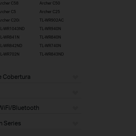
rcher C58
Archer C50
rcher C5
Archer C25
rcher C20i
TL-WR902AC
TL-WR1043ND
TL-WR940N
TL-WR841N
TL-WR840N
TL-WR842ND
TL-WR740N
TL-WR702N
TL-WR843ND
e Cobertura
WiFi/Bluetooth
n Series