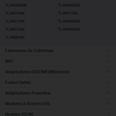
TL-WDR3600
TL-WR842ND
TL-WR740N
TL-WR720N
TL-WR710N
TL-WDR3500
TL-WR702N
TL-WR843ND
TL-WR810N
Extensores de Cobertura
MiFi
Adaptadores USB WiFi/Bluetooth
Fusion Series
Adaptadores Powerline
Modems & Routers DSL
Routers 5G/4G