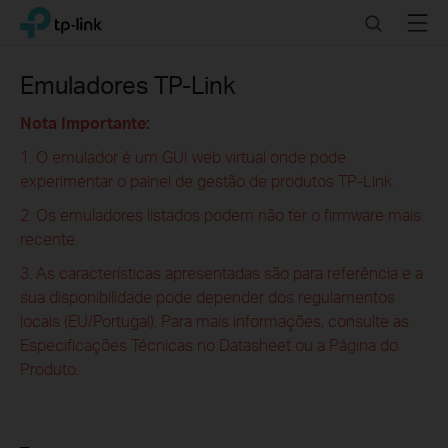
Click
Search
Menu
TP-Link, Reliably Smart
to
skip
the
Emuladores TP-Link
navigation
bar
Nota Importante:
1. O emulador é um GUI web virtual onde pode
experimentar o painel de gestão de produtos TP-Link.
2. Os emuladores listados podem não ter o firmware mais
recente.
3. As características apresentadas são para referência e a
sua disponibilidade pode depender dos regulamentos
locais (EU/Portugal). Para mais informações, consulte as
Especificações Técnicas no Datasheet ou a Página do
Produto.