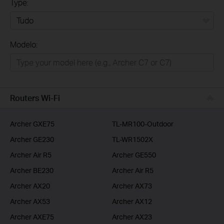
Type:
Tudo
Modelo:
Para Casa
Smart Home
Empresas
Routers Wi-Fi
ISP
Archer GXE75
TL-MR100-Outdoor
Archer GE230
TL-WR1502X
Archer Air R5
Archer GE550
Archer BE230
Archer Air R5
Archer AX20
Archer AX73
Archer AX53
Archer AX12
Archer AXE75
Archer AX23