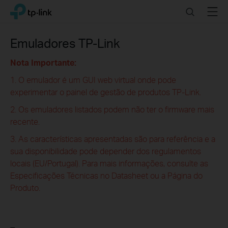
Click
Search
Menu
TP-Link, Reliably Smart
to
skip
the
Emuladores TP-Link
navigation
bar
Nota Importante:
1. O emulador é um GUI web virtual onde pode
experimentar o painel de gestão de produtos TP-Link.
2. Os emuladores listados podem não ter o firmware mais
recente.
3. As características apresentadas são para referência e a
sua disponibilidade pode depender dos regulamentos
locais (EU/Portugal). Para mais informações, consulte as
Especificações Técnicas no Datasheet ou a Página do
Produto.