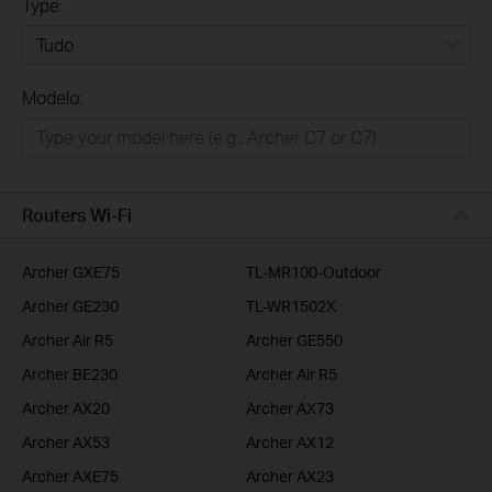
Type:
Tudo
Modelo:
Para Casa
Smart Home
Empresas
Routers Wi-Fi
ISP
Archer GXE75
TL-MR100-Outdoor
Archer GE230
TL-WR1502X
Archer Air R5
Archer GE550
Archer BE230
Archer Air R5
Archer AX20
Archer AX73
Archer AX53
Archer AX12
Archer AXE75
Archer AX23