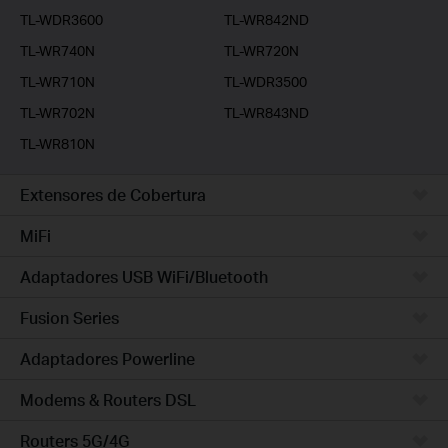
TL-WDR3600
TL-WR842ND
TL-WR740N
TL-WR720N
TL-WR710N
TL-WDR3500
TL-WR702N
TL-WR843ND
TL-WR810N
Extensores de Cobertura
MiFi
Adaptadores USB WiFi/Bluetooth
Fusion Series
Adaptadores Powerline
Modems & Routers DSL
Routers 5G/4G