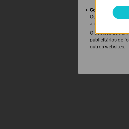
Cookies de Anális
Os cookies de ana
ajustar a funciona
O cookies de mark
publicitários de f
outros websites.