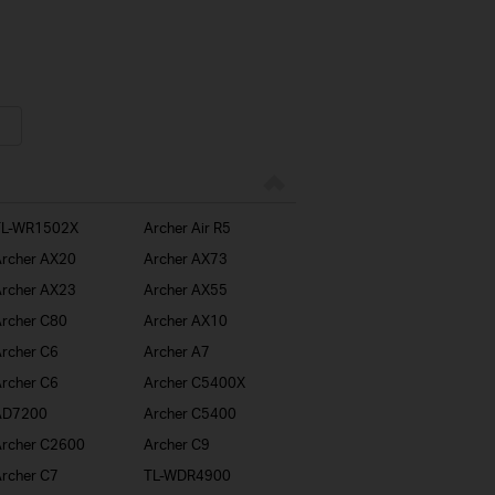
TL-WR1502X
Archer Air R5
rcher AX20
Archer AX73
rcher AX23
Archer AX55
rcher C80
Archer AX10
rcher C6
Archer A7
rcher C6
Archer C5400X
AD7200
Archer C5400
rcher C2600
Archer C9
rcher C7
TL-WDR4900