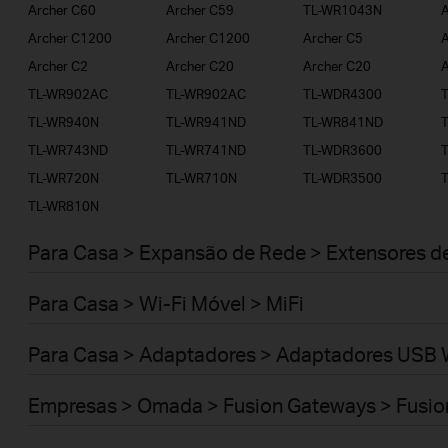
Archer C60
Archer C59
TL-WR1043N
A
Archer C1200
Archer C1200
Archer C5
A
Archer C2
Archer C20
Archer C20
A
TL-WR902AC
TL-WR902AC
TL-WDR4300
TL-WR940N
TL-WR941ND
TL-WR841ND
TL-WR743ND
TL-WR741ND
TL-WDR3600
TL-WR720N
TL-WR710N
TL-WDR3500
TL-WR810N
Para Casa > Expansão de Rede > Extensores d
Para Casa > Wi-Fi Móvel > MiFi
Para Casa > Adaptadores > Adaptadores USB 
Empresas > Omada > Fusion Gateways > Fusio