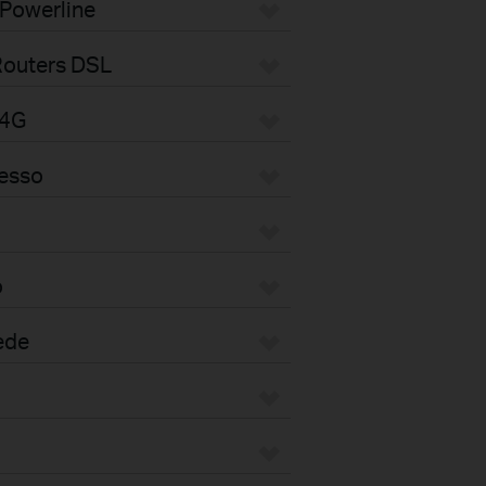
 Powerline
Routers DSL
/4G
cesso
o
ede