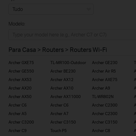
Tudo
Modelo:
Para Casa
Smart Home
Para Casa > Routers > Routers Wi-Fi
Empresas
Archer GXE75
TL-MR100-Outdoor
Archer GE230
ISP
Archer GE550
Archer BE230
Archer Air R5
A
Archer AX53
Archer AX12
Archer AXE75
A
Archer AX20
Archer AX10
Archer A9
A
Archer AX50
Archer AX11000
TL-WR802N
A
Archer C6
Archer C6
Archer C2300
A
Archer A5
Archer A7
Archer C2300
Archer C3200
Archer C3150
Archer C3150
A
Archer C9
Touch P5
Archer C8
A