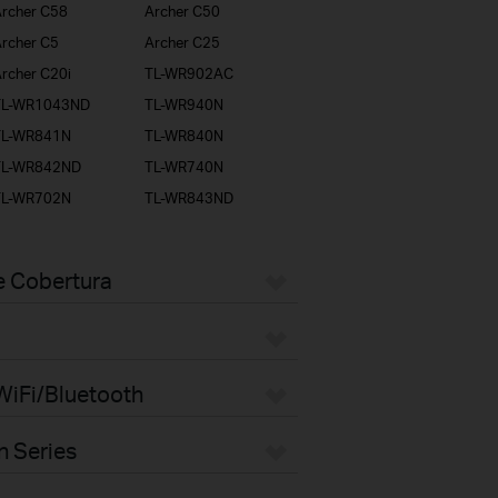
rcher C58
Archer C50
rcher C5
Archer C25
rcher C20i
TL-WR902AC
TL-WR1043ND
TL-WR940N
TL-WR841N
TL-WR840N
TL-WR842ND
TL-WR740N
TL-WR702N
TL-WR843ND
e Cobertura
WiFi/Bluetooth
n Series