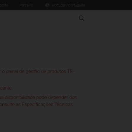
porte
Parceiro
Portugal / português
Search
 o painel de gestão de produtos TP-
cente.
sua disponibilidade pode depender dos
consulte as Especificações Técnicas