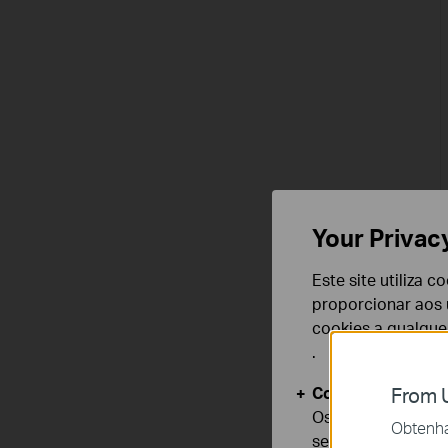
Your Privac
Este site utiliza 
proporcionar aos u
cookies a qualqu
.
Cookies Básicos
From U
Os cookies são ne
Obtenha 
seus sistemas.