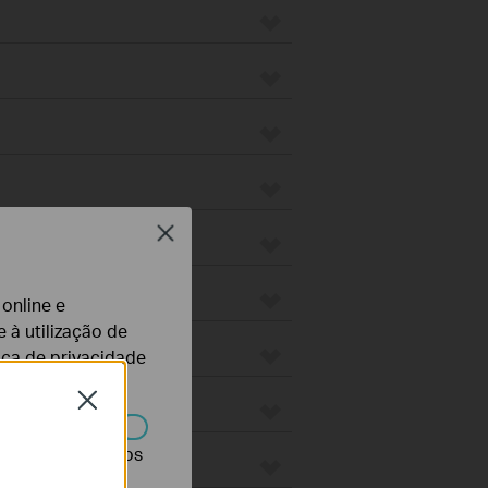
Close
 online e
 à utilização de
tica de privacidade
Close
r desativados nos