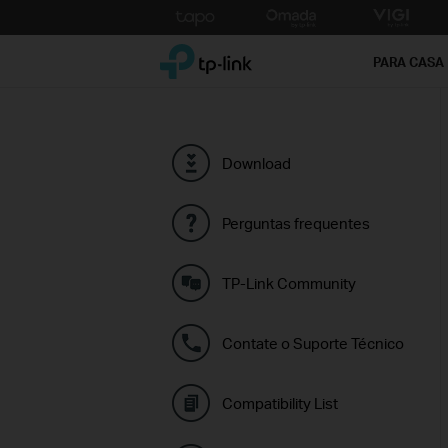
Click
to
TP-Link, Reliably Smart
skip
PARA CASA
the
navigation
bar
Download
Perguntas frequentes
TP-Link Community
Contate o Suporte Técnico
Compatibility List