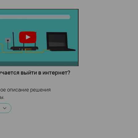
учается выйти в интернет?
ое описание решения
ы.
е