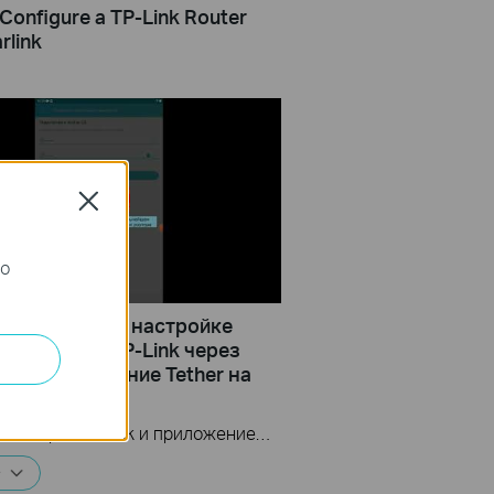
Configure a TP-Link Router
rlink
Close
го
нструкция по настройке
тизаторов TP-Link через
ное приложение Tether на
е Archer C6
Маршрутизаторы TP-Link и приложение Tether
е