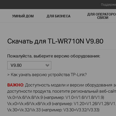
Поддержк
ДЛЯ ОПЕРАТОРО
УМНЫЙ ДОМ
ДЛЯ БИЗНЕСА
СВЯЗИ
Скачать для
TL-WR710N
V9.80
Пожалуйста, выберите версию оборудования:
V9.80
>
Как узнать версию устройства TP-Link?
ВАЖНО
: Доступность модели и версии оборудования за
доступности продукта, посетите региональный веб-сайт 
Vx.0=Vx.6/Vx.8/Vx.9 (например: V1.0=V1.6/V1.8/V1.9)
Vx.x0=Vx.x6/Vx.x8/Vx.x9 (например: V1.20=V1.26/V1.28/V1.
Vx.30=Vx.32/Vx.33 (например: V3.30=V3.32/V3.33)