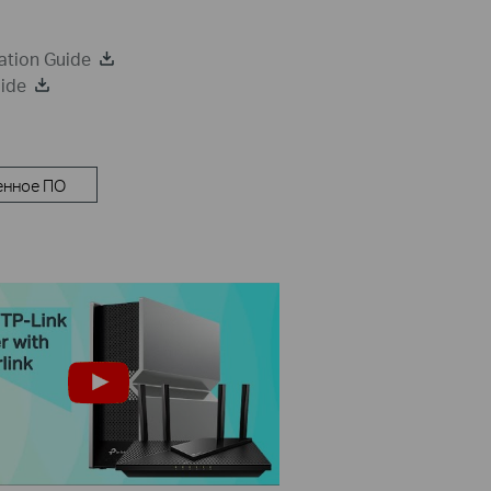
ation Guide
uide
енное ПО