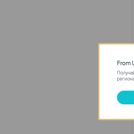
From U
Получай
региона