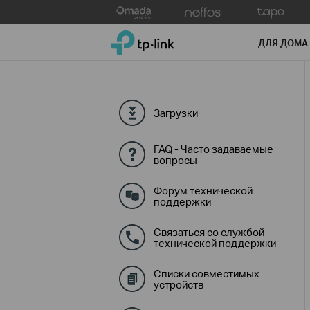
Click
to
TP-Link, Reliably Smart
skip
ДЛЯ ДОМА
the
navigation
bar
Загрузки
FAQ - Часто задаваемые
вопросы
Форум технической
поддержки
Связаться со службой
технической поддержки
Списки совместимых
устройств