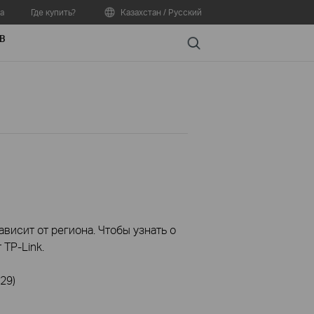
а
Где купить?
Казахстан / Русский
В
Search
висит от региона. Чтобы узнать о
TP-Link.
29)