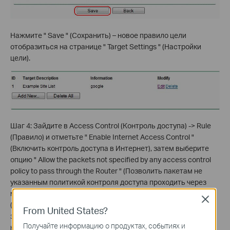
Нажмите " Save " (Сохранить) – новое правило цели
отобразиться на странице " Target Settings " (Настройки
цели).
Шаг 4: Зайдите в Access Control (Контроль доступа) -> Rule
(Правило) и отметьте " Enable Internet Access Control "
(Включить контроль доступа в Интернет), затем выберите
опцию " Allow the packets not specified by any access control
policy to pass through the Router " (Позволить пакетам не
указанным политикой контроля доступа проходить через
маршрутизатор) (если будет установлена опция " Deny "
Close
(Запретить), все веб-сайты, кроме тех, для которых вы
From United States?
задали правила узла/цели будут заблокированы), затем
Получайте информацию о продуктах, событиях и
нажмите " Save " (Сохранить).