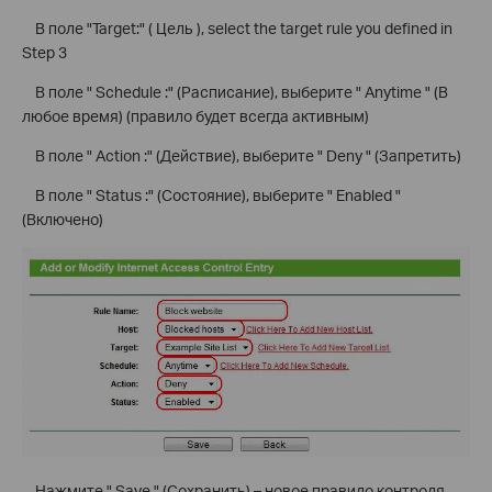
В поле "Target:" ( Цель ), select the target rule you defined in
Step 3
В поле " Schedule :" (Расписание), выберите " Anytime " (В
любое время) (правило будет всегда активным)
В поле " Action :" (Действие), выберите " Deny " (Запретить)
В поле " Status :" (Состояние), выберите " Enabled "
(Включено)
Нажмите " Save " (Сохранить) – новое правило контроля