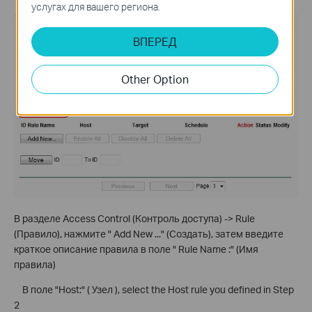
услугах для вашего региона.
ВПЕРЕД
Other Option
В разделе Access Control (Контроль доступа) -> Rule
(Правило), нажмите " Add New ..." (Создать), затем введите
краткое описание правила в поле " Rule Name :" (Имя
правила)
В поле "Host:" ( Узел ), select the Host rule you defined in Step
2