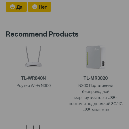
Да
Нет
Recommend Products
TL-WR840N
TL-MR3020
Роутер Wi-Fi N300
N300 Портативный
беспроводной
маршрутизатор с USB-
портом и поддержкой 3G/4G
USB-модемов