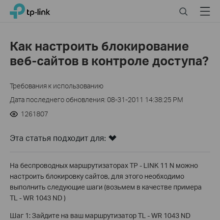
Click
Search
Menu
TP-Link, Reliably Smart
to
skip
the
Как настроить блокирование
navigation
веб-сайтов в контроле доступа?
bar
Требования к использованию
Дата последнего обновления: 08-31-2011 14:38:25 PM
1261807
Эта статья подходит для:
На беспроводных маршрутизаторах TP - LINK 11 N можно
настроить блокировку сайтов, для этого необходимо
выполнить следующие шаги (возьмем в качестве примера
TL - WR 1043 ND )
Шаг 1: Зайдите на ваш маршрутизатор TL - WR 1043 ND