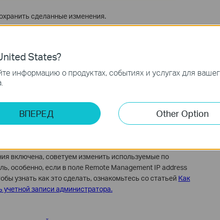
сохранить сделанные изменения.
nited States?
 Address указан определенный IP-адрес, это означает, что
дресом может удаленно подключаться к маршрутизатору.
те информацию о продуктах, событиях и услугах для ваше
.
P Address указано значение
0.0.0.0
, удаленное подключение
ВПЕРЕД
Other Option
P Address указать
255.255.255.255
, удаленное подключение
дреса.
ения включена, советуем изменить используемые по
ь, особенно, если в поле Remote Management IP address
тобы узнать как это сделать, ознакомьтесь со статьей
Как
ь учетной записи администратора
.