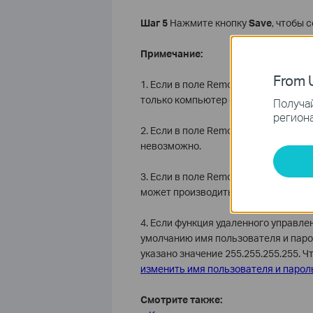
Шаг 5
Нажмите кнопку
Save
, чтобы 
Примечание:
From U
1. Если в поле Remote Management IP
только компьютер с указанным IP-а
Получай
региона
2. Если в поле Remote Management I
невозможно.
3. Если в поле Remote Management I
может производиться с любого IP-а
4. Если функция удаленного управл
умолчанию имя пользователя и парол
указано значение 255.255.255.255. Ч
изменить имя пользователя и парол
Смотрите также: