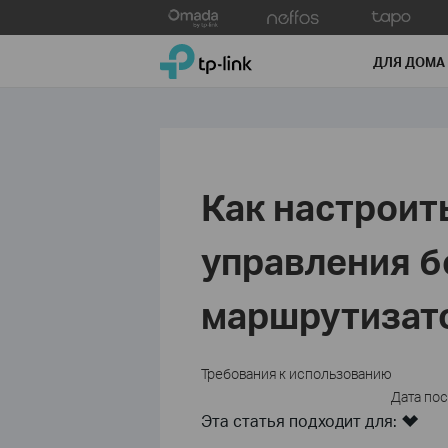
Click
to
TP-Link, Reliably Smart
skip
ДЛЯ ДОМА
the
navigation
bar
Как настроит
управления 
маршрутизато
Требования к использованию
Дата пос
Эта статья подходит для: