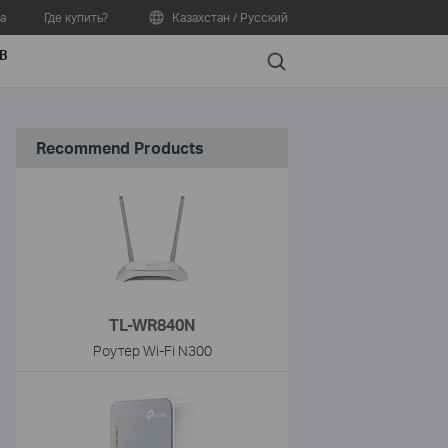
а
Где купить?
Казахстан / Русский
В
Search
Recommend Products
TL-WR840N
Роутер Wi-Fi N300