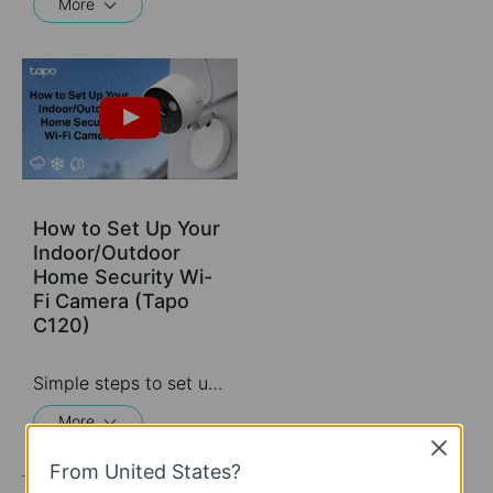
More
How to Set Up Your
Indoor/Outdoor
Home Security Wi-
Fi Camera (Tapo
C120)
Simple steps to set up your indoor/outdoor home security Wi-Fi camera. Then place it in your living room, bedroom, baby's room, backyard, or front door for round-the-clock coverage and IP66 weatherproof construction: day, night, rain, or shine.
More
Close
From United States?