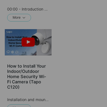
00:00 - Introduction 00:08 - Connection Diagram 00:13 - Setting up the Tapo camera ONVIF account 00:37 - Adding the Tapo camera in the VIGI NVR 02:36 - Fix Tapo camera IP address on router 03:00 - Controlling the Tapo camera from the NVR
More
How to Install Your
Indoor/Outdoor
Home Security Wi-
Fi Camera (Tapo
C120)
Installation and mounting are a breeze with the Tapo C120's strong and adjustable magnetic base while its 9.8 ft. power cord grants you the flexibility to place it virtually anywhere.