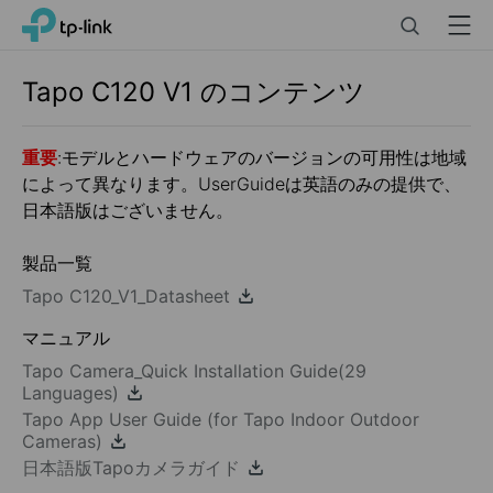
Click
Search
Menu
TP-Link, Reliably Smart
to
skip
the
Tapo C120
V1
のコンテンツ
navigation
bar
重要
:モデルとハードウェアのバージョンの可用性は地域
によって異なります。UserGuideは英語のみの提供で、
日本語版はございません。
製品一覧
Tapo C120_V1_Datasheet
マニュアル
Tapo Camera_Quick Installation Guide(29
Languages)
Tapo App User Guide (for Tapo Indoor Outdoor
Cameras)
日本語版Tapoカメラガイド