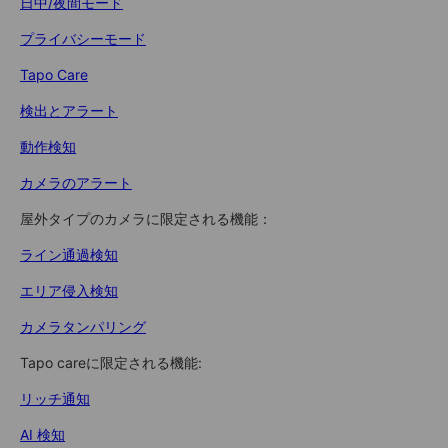
日中/夜間モード
プライバシーモード
Tapo Care
検出とアラート
動作検知
カメラのアラート
屋外タイプのカメラに限定される機能：
ライン通過検知
エリア侵入検知
カメラタンパリング
Tapo careに限定される機能:
リッチ通知
AI 検知