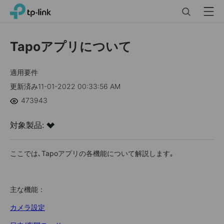
Click
Search
Menu
TP-Link, Reliably Smart
to
skip
the
Tapoアプリについて
navigation
bar
適用要件
更新済み11-01-2022 00:33:56 AM
473943
対象製品:
ここでは､Tapoアプリの各機能について解説します｡
主な機能：
カメラ設定