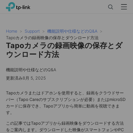
Click
Search
Menu
TP-Link, Reliably Smart
to
skip
the
navigation
Home
Support
機能説明や仕様などのQ&A
bar
Tapoカメラの録画映像の保存とダウンロード方法
Tapoカメラの録画映像の保存とダ
ウンロード方法
機能説明や仕様などのQ&A
更新済み8月 5, 2025
Tapoカメラまたはドアホンを使用すると、録画をクラウドサー
バー（Tapo Careのサブスクリプションが必要）またはmicroSD
カードに保存でき、Tapoアプリから簡単に動画を視聴できま
す。
この記事ではTapoアプリから録画映像をダウンロードする方法
をご案内します。ダウンロードした映像がスマートフォンやPC