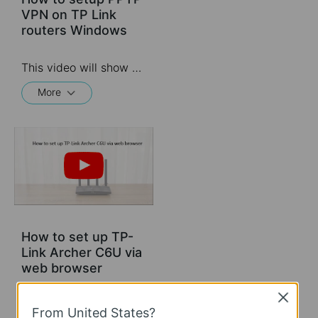
VPN on TP Link
routers Windows
This video will show you how to set up PPTP VPN on a TP-Link Wi-Fi router. For more information, visit www.tp-link.com/support
More
How to set up TP-
Link Archer C6U via
web browser
Close
From United States?