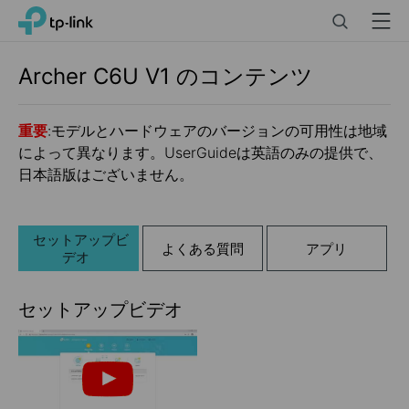
Click
Search
Menu
TP-Link, Reliably Smart
to
skip
the
Archer C6U
V1
のコンテンツ
navigation
bar
重要
:モデルとハードウェアのバージョンの可用性は地域
によって異なります。UserGuideは英語のみの提供で、
日本語版はございません。
セットアップビ
よくある質問
アプリ
デオ
セットアップビデオ