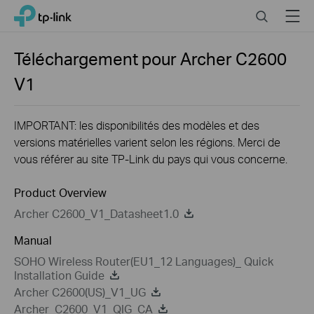
Close
Click
Search
Menu
TP-Link, Reliably Smart
to
skip
the
Téléchargement pour
Archer C2600
navigation
V1
bar
IMPORTANT: les disponibilités des modèles et des
versions matérielles varient selon les régions. Merci de
vous référer au site TP-Link du pays qui vous concerne.
Product Overview
Archer C2600_V1_Datasheet1.0
Manual
SOHO Wireless Router(EU1_12 Languages)_ Quick
Installation Guide
Archer C2600(US)_V1_UG
Archer_C2600_V1_QIG_CA